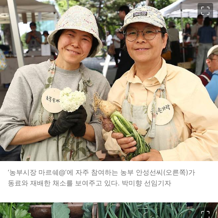
이미지 크게 보기
‘농부시장 마르쉐@’에 자주 참여하는 농부 안성선씨(오른쪽)가
동료와 재배한 채소를 보여주고 있다. 박미향 선임기자
이미지 크게 보기