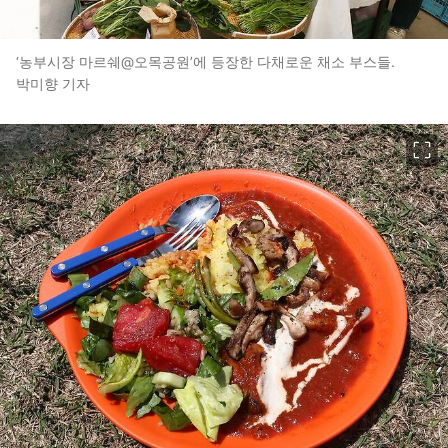
‘농부시장 마르쉐@오목공원’에 등장한 다채로운 채소 부스들.
박미향 기자
이미지 크게 보기