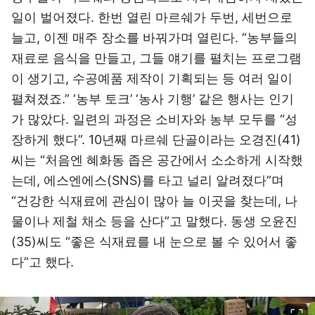
일이 벌어졌다. 한번 열린 마르쉐가 두번, 세번으로
늘고, 이젠 매주 장소를 바꿔가며 열린다. “농부들의
재료로 음식을 만들고, 그들 얘기를 펼치는 프로그램
이 생기고, 수공예품 제작이 기획되는 등 여러 일이
펼쳐졌죠.” ‘농부 토크’ ‘농사 기행’ 같은 행사는 인기
가 많았다. 일련의 과정은 소비자와 농부 모두를 “성
장하게 했다”. 10년째 마르쉐 단골이라는 오경진(41)
씨는 “처음엔 혜화동 좁은 공간에서 소소하게 시작했
는데, 에스엔에스(SNS)를 타고 널리 알려졌다”며
“건강한 식재료에 관심이 많아 늘 이곳을 찾는데, 나
물이나 제철 채소 등을 산다”고 말했다. 동생 오윤진
(35)씨도 “좋은 식재료를 내 눈으로 볼 수 있어서 좋
다”고 했다.
이미지 크게 보기