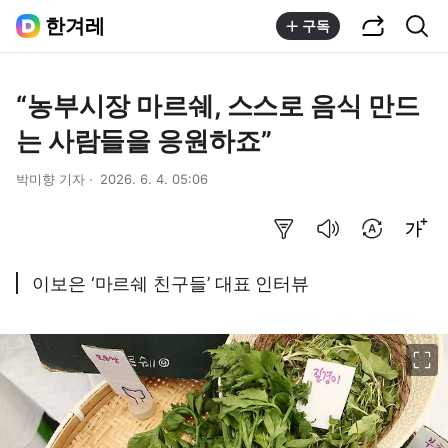
공유하기
통합검색
한겨레
구독
“농부시장 마르쉐, 스스로 음식 만드
는 사람들을 응원하죠”
박미향 기자
2026. 6. 4. 05:06
요약보기
음성으로 듣기
번역 설정
글씨크기 조절하기
이보은 ‘마르쉐 친구들’ 대표 인터뷰
이미지 크게 보기