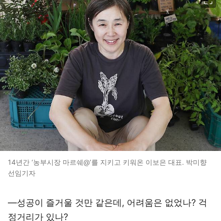
14년간 ‘농부시장 마르쉐@’를 지키고 키워온 이보은 대표. 박미향
선임기자
―성공이 즐거울 것만 같은데, 어려움은 없었나? 걱
정거리가 있나?