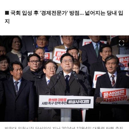
■ 국회 입성 후 ‘경제전문가’ 방점... 넓어지는 당내 입
지
이미지 크게 보기
박찬대 인천시장 당선인이 지난 2024년 12월4일 대통령 탄핵 추진