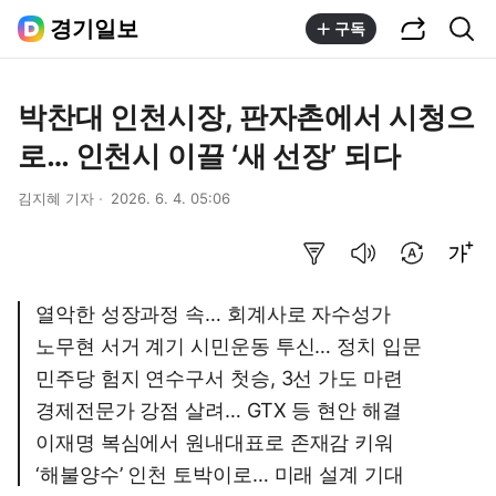
공유하기
통합검색
경기일보
구독
박찬대 인천시장, 판자촌에서 시청으
로… 인천시 이끌 ‘새 선장’ 되다
김지혜 기자
2026. 6. 4. 05:06
요약보기
음성으로 듣기
번역 설정
글씨크기 조절하기
열악한 성장과정 속… 회계사로 자수성가
노무현 서거 계기 시민운동 투신… 정치 입문
민주당 험지 연수구서 첫승, 3선 가도 마련
경제전문가 강점 살려… GTX 등 현안 해결
이재명 복심에서 원내대표로 존재감 키워
‘해불양수’ 인천 토박이로… 미래 설계 기대