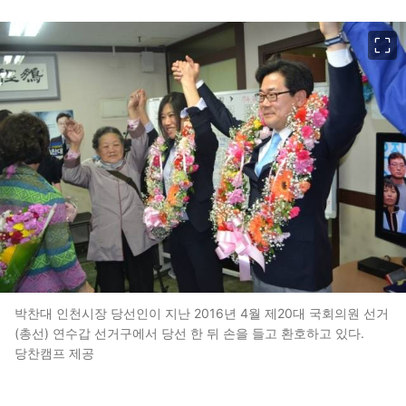
이미지 크게 보기
박찬대 인천시장 당선인이 지난 2016년 4월 제20대 국회의원 선거
(총선) 연수갑 선거구에서 당선 한 뒤 손을 들고 환호하고 있다.
당찬캠프 제공