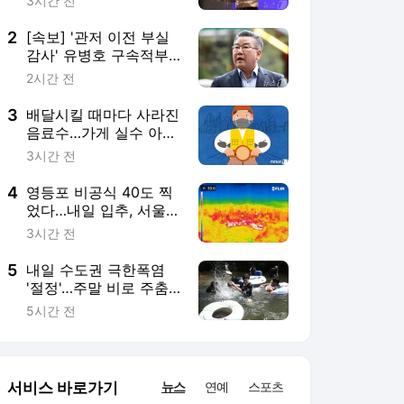
'절정'…주말 비로 주춤,
다음주도 36도 '찜통'
5시간 전
서비스 바로가기
뉴스
연예
스포츠
뉴스 홈
기후/환경
사회
경제
정치
국제
문화
IT/과학
인물
지식/칼럼
연재
배열설명서