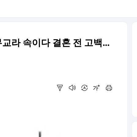
무교라 속이다 결혼 전 고백…
요약보기
음성으로 듣기
번역 설정
글씨크기 조절하기
인쇄하기