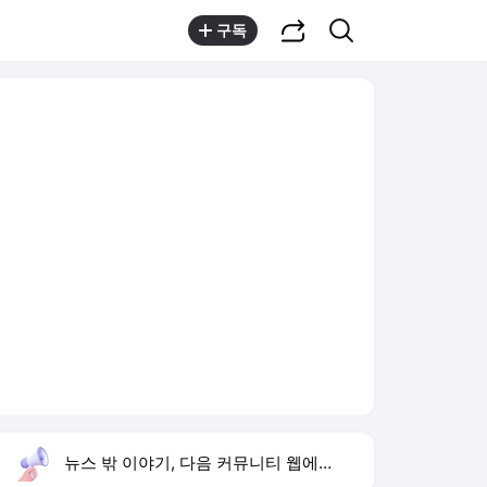
공유하기
검색
구독
뉴스 밖 이야기, 다음 커뮤니티 웹에서 보기
실시간 트렌드
오늘 11:23 기준
툴팁보기
1
반민정 9월 결혼
,유지
2
한국인의 밥상
,하락
3
양정원 수사 무마
,상승
4
입추
,상승
5
음문석 무명 시절
,신규
6
휴젤 상반기 실적
,신규
7
양주 화재
,상승