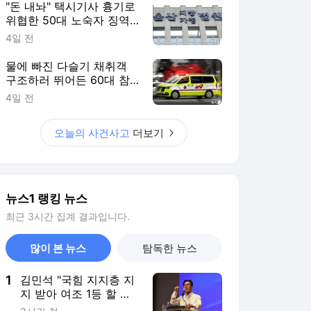
최근 3시간 집계 결과입니다.
많이 본 뉴스
탐독한 뉴스
1
김민석 "국힘 지지층 지
지 받아 여조 1등 할 생
각 1도 없어"(종합)
3시간 전
2
[속보] '관저 이전 부실
감사' 유병호 구속적부
심 기각
2시간 전
3
배달시킬 때마다 사라진
음료수…가게 실수 아닌
아내의 '깜짝 배려'였다
3시간 전
4
영등포 비공식 40도 찍
었다…내일 입추, 서울
'진짜 40도' 넘나
3시간 전
5
내일 수도권 극한폭염