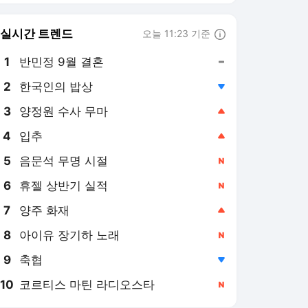
8
아이유 장기하 노래
,신규
9
축협
,하락
10
코르티스 마틴 라디오스타
,신규
뉴스1
PICK
오늘의 사건사고
세상만사
롤러코스피
이재명 시대
지구촌 화제의 뉴스
역사&오늘
美-이란 종전협상
러시아-우크라 전쟁
가사도우미 남성의 만행…
모친 유품 '금반지·팔찌' 녹