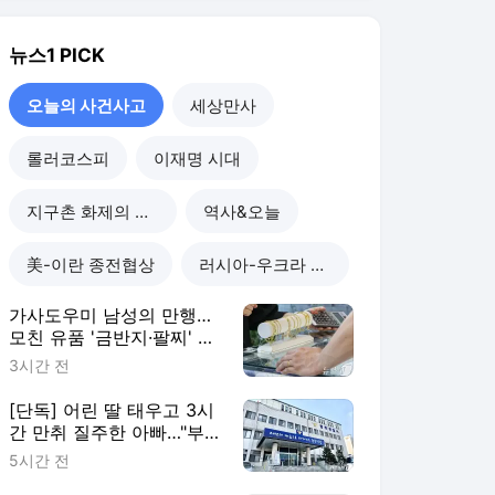
여 팔았다
3시간 전
[단독] 어린 딸 태우고 3시
간 만취 질주한 아빠…"부
부싸움 뒤 홧김에"
5시간 전
"돈 내놔" 택시기사 흉기로
위협한 50대 노숙자 징역
2년
4일 전
물에 빠진 다슬기 채취객
구조하러 뛰어든 60대 참
변…익수자는 회복
4일 전
오늘의 사건사고
더보기
뉴스1 랭킹 뉴스