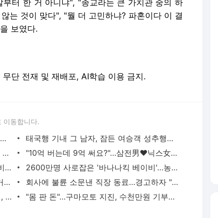
터 한 거 아니냐", "종교라는 큰 가치관 중의 하
않는 것이 맞다", "뭘 더 고민하냐? 파혼이다 이 결
을 보였다.
erved. 무단 전재 및 재배포, AI학습 이용 금지.
 이동합니다.
"호텔서 상간남과 스킨십 나눈 시누이 목격…제 남편이 입 다물라 하네요"
태국행 기내 그 남자, 잠든 여승객 성추행…"바지에 체액까지 묻었다"
허지웅 "우리가 지지했던 인간들이 이 꼴 만들어"…형소법 개정안에 발끈
"10억 버는데 9억 써요?"…삼전男♥닉스女 3:3 단체소개팅 예능 화제
유하진, 민낯도 반짝반짝…'14세 연상 예비남편' 강균성이 반한 청순 미모 [N샷]
2600만명 사로잡은 '바나나킥 베이비'…농심의 깜짝 선물
황정민 폭로녀 "합의? 그가 찾아왔지만 거절…허위 주장 다 밝힐 수 있다"
회사에 불륜 소문낸 직장 동료…경고하자 "사모님께도 말씀드리겠다"
"오빠 잠깐 집으로 와"…딸 틱톡으로 유인, 성폭행 복수한 아빠
"몸 판 돈"…구마모토 지진, 수천만원 기부하고 비난받은 성인물 배우