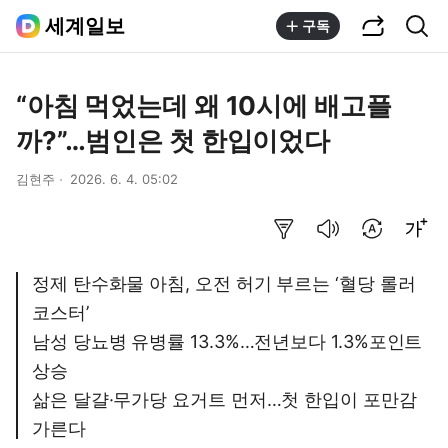
공유하기
통합검색
세계일보
구독
“아침 먹었는데 왜 10시에 배고플
까?”…범인은 첫 한입이었다
김현주
2026. 6. 4. 05:02
요약보기
음성으로 듣기
번역 설정
글씨크기 조절하기
정제 탄수화물 아침, 오전 허기 부르는 ‘혈당 롤러
코스터’
남성 당뇨병 유병률 13.3%…전년보다 1.3%포인트
상승
삶은 달걀·무가당 요거트 먼저…첫 한입이 포만감
가른다