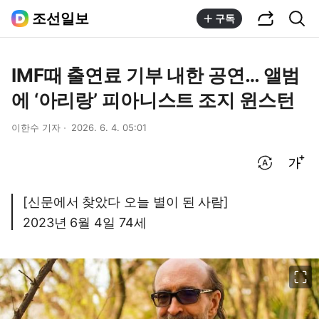
공유하기
통합검색
조선일보
구독
IMF때 출연료 기부 내한 공연… 앨범
에 ‘아리랑’ 피아니스트 조지 윈스턴
이한수 기자
2026. 6. 4. 05:01
번역 설정
글씨크기 조절하기
[신문에서 찾았다 오늘 별이 된 사람]
2023년 6월 4일 74세
이미지 크게 보기