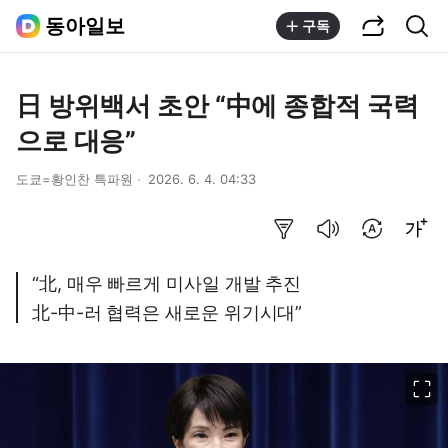
공유하기
통합검색
동아일보
구독
日 방위백서 초안 “中에 종합적 국력
으로 대응”
도쿄=황인찬 특파원
2026. 6. 4. 04:33
요약보기
음성으로 듣기
번역 설정
글씨크기 조절하기
“北, 매우 빠르게 미사일 개발 추진
北-中-러 협력은 새로운 위기시대”
이미지 크게 보기