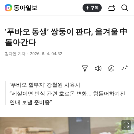
공유하기
통합검색
동아일보
구독
‘푸바오 동생’ 쌍둥이 판다, 올겨울 中
돌아간다
김다연 기자
2026. 6. 4. 04:32
요약보기
음성으로 듣기
번역 설정
글씨크기 조절하기
‘푸바오 할부지’ 강철원 사육사
“세살이면 번식 관련 호르몬 변화… 힘들어하기전
연내 보낼 준비중”
이미지 크게 보기