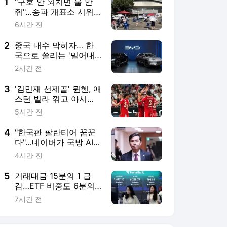
4
"한국판 팔란티어 꿈꾼
다"…네이버가 국방 AI
사업에 진심인 이유
4시간 전
5
거래대금 15분의 1 급
감…ETF 비중도 6분의 1
토막[레버리지 그후①]
7시간 전
서비스 바로가기
뉴스
연예
스포츠
뉴스 홈
기후/환경
사회
경제
정치
국제
문화
IT/과학
인물
지식/칼럼
연재
배열설명서