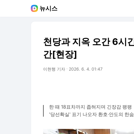
뉴시스
천당과 지옥 오간 6시
간[현장]
이현행 기자
2026. 6. 4. 01:47
한 때 18표차까지 좁혀지며 긴장감 팽팽
'당선확실' 표기 나오자 환호·안도의 한숨