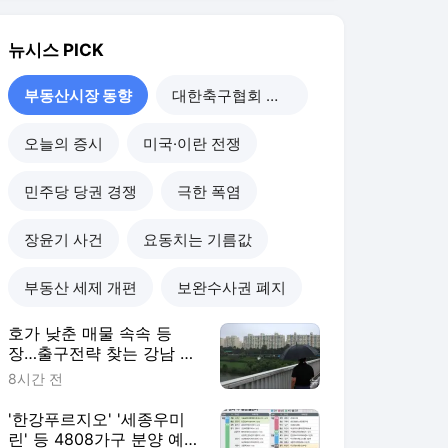
부동산 세제 개편
보완수사권 폐지
호가 낮춘 매물 속속 등
장…출구전략 찾는 강남 집
주인들[세제 개편, 그 이후
8시간 전
①]
'한강푸르지오' '세종우미
린' 등 4808가구 분양 예정
[분양캘린더]
9시간 전
안철수 "주택 공급 포기한
대통령…서울 착공 목표 달
성률 19% 그쳐"
1일 전
나경원 "장기보유 1주택자
세금폭탄 막겠다"…소득세
법 개정안 발의
1일 전
부동산시장 동향
더보기