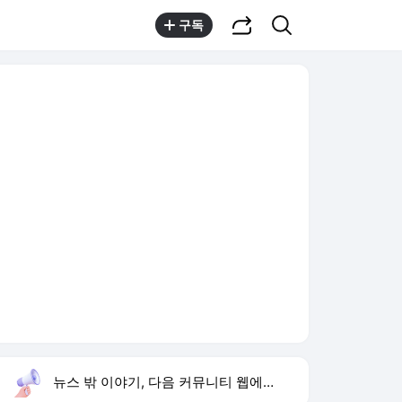
공유하기
검색
구독
뉴스 밖 이야기, 다음 커뮤니티 웹에서 보기
실시간 트렌드
오늘 6:22 기준
툴팁보기
1
강릉 날씨
,상승
2
임영웅 데뷔 10주년
,하락
3
종로구 환경미화원 사망
,신규
4
황희 청년 버스하우스
,하락
5
이 대통령 점검 지시
,유지