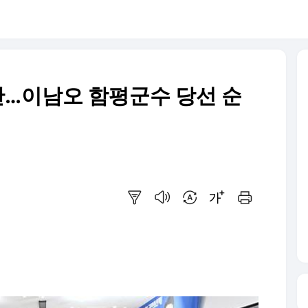
간…이남오 함평군수 당선 순
요약보기
음성으로 듣기
번역 설정
글씨크기 조절하기
인쇄하기