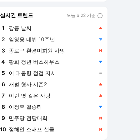
6
재벌 형사 시즌2
,상승
7
이런 엿 같은 사랑
,상승
8
이정후 결승타
,하락
9
민주당 전당대회
,신규
10
정해인 스태프 선물
,신규
뉴시스
PICK
부동산시장 동향
대한축구협회 개혁
오늘의 증시
미국·이란 전쟁
민주당 당권 경쟁
극한 폭염
장윤기 사건
요동치는 기름값