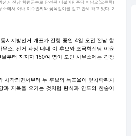
지방선거 전남 함평군수로 당선된 더불어민주당 이남오(오른쪽)
무소에서 아내 이수인씨와 꽃목걸이를 걸고 만세 하고 있다. 2
국동시지방선거 개표가 진행 중인 4일 오전 전남 함
무소. 선거 과정 내내 이 후보와 조국혁신당 이윤
전날부터 지지자 150여 명이 모인 사무소에는 긴장
표가 시작되면서부터 두 후보의 득표율이 엎치락뒤치
당과 지옥을 오가는 것처럼 탄식과 안도의 한숨이