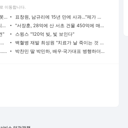
로 이동합니다.
하리수 "미키정 보내주고 싶어 이혼…애 못 낳아 미안했다"
표창원, 남규리에 15년 만에 사과…"제가 틀렸습니다"
"여군 지원 막힌 UDT 훈련 직접 해봤습니다"…707 출신 女유튜버 '완벽 소화'
"서장훈, 28억에 산 서초 건물 450억에 매물로"
견"
스윙스 "120억 빚, 빛 보인다"
장재인 "서울 집 판 뒤 2배 뛰어…가슴이 찢어진다"
백혈병 재발 최성원 "치료가 날 죽이는 것 같았다" 눈물
홍서범♥조갑경, 아들 불륜 사과 후 근황…밝은 미소
박찬민 딸 박민하, 배우·국가대표 병행하더니…여유로운 근황 공개
서비스 약관/정책
 글쓴이에 있으며, Daum의 입장과 다를 수 있습니다.