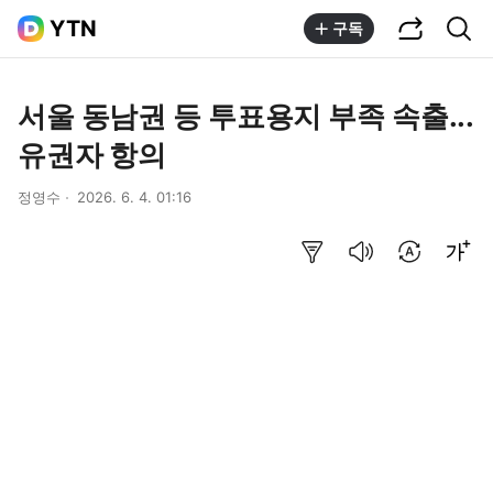
공유하기
통합검색
YTN
구독
서울 동남권 등 투표용지 부족 속출...
유권자 항의
정영수
2026. 6. 4. 01:16
요약보기
음성으로 듣기
번역 설정
글씨크기 조절하기