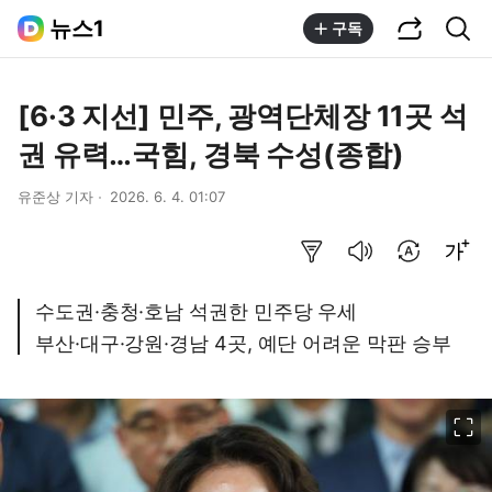
공유하기
통합검색
뉴스1
구독
[6·3 지선] 민주, 광역단체장 11곳 석
권 유력…국힘, 경북 수성(종합)
유준상 기자
2026. 6. 4. 01:07
요약보기
음성으로 듣기
번역 설정
글씨크기 조절하기
수도권·충청·호남 석권한 민주당 우세
부산·대구·강원·경남 4곳, 예단 어려운 막판 승부
이미지 크게 보기