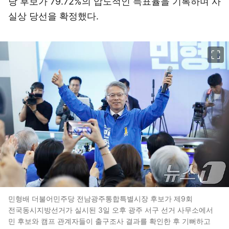
당 후보가 79.72%의 압도적인 득표율을 기록하며 사
실상 당선을 확정했다.
이미지 크게 보기
민형배 더불어민주당 전남광주통합특별시장 후보가 제9회
전국동시지방선거가 실시된 3일 오후 광주 서구 선거 사무소에서
민 후보와 캠프 관계자들이 출구조사 결과를 확인한 후 기뻐하고