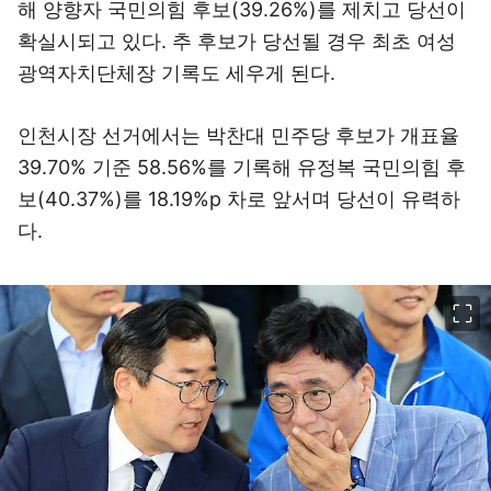
해 양향자 국민의힘 후보(39.26%)를 제치고 당선이
확실시되고 있다. 추 후보가 당선될 경우 최초 여성
광역자치단체장 기록도 세우게 된다.
인천시장 선거에서는 박찬대 민주당 후보가 개표율
39.70% 기준 58.56%를 기록해 유정복 국민의힘 후
보(40.37%)를 18.19%p 차로 앞서며 당선이 유력하
다.
이미지 크게 보기