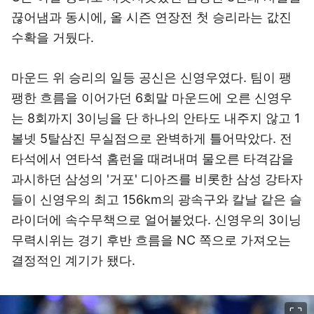
끊어냄과 동시에, 올 시즌 연장전 첫 승리라는 값진
수확을 거뒀다.
마운드 위 승리의 일등 공신은 신영우였다. 팀이 팽
팽한 흐름을 이어가던 6회말 마운드에 오른 신영우
는 8회까지 3이닝을 단 하나의 안타도 내주지 않고 1
볼넷 5탈삼진 무실점으로 완벽하게 틀어막았다. 전
타석에서 연타석 홈런을 때려내며 물오른 타격감을
과시하던 삼성의 '거포' 디아즈를 비롯한 삼성 강타자
들이 신영우의 최고 156km의 광속구와 칼날 같은 슬
라이더에 속수무책으로 얼어붙었다. 신영우의 3이닝
무력시위는 경기 후반 흐름을 NC 쪽으로 가져오는
결정적인 계기가 됐다.
이미지 크게 보기