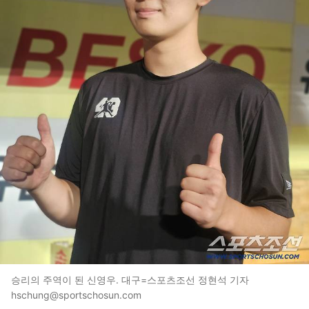
승리의 주역이 된 신영우. 대구=스포츠조선 정현석 기자
hschung@sportschosun.com