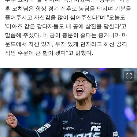
훈 코치님은 항상 경기 전후로 농담을 던지며 기분을
풀어주시고 자신감을 많이 심어주신다"며 "오늘도
'디아즈 같은 강타자들도 네 공에 삼진을 당한다'고
말씀해 주셨다. 네 공이 충분히 좋다는 증거니까 마
운드에서 자신 있게, 투지 있게 던지라고 하신 공격
적인 주문이 큰 힘이 됐다"고 밝혔다.
이미지 크게 보기