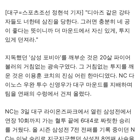
[대구=스포츠조선 정현석 기자] "디아즈 같은 강타
자들도 너한테 삼진을 당한다. 그러면 충분히 네 공
이 좋다는 뜻이니까 더 마운드에서 자신 있게, 투지
있게 던져라."
지독했던 '삼성 포비아'를 깨부순 것은 20살 파이어
볼러의 거침없는 광속구였다. 그 거침없는 투지를 깨
운 것은 이용훈 코치의 진심 어린 한마디였다. NC 다
이노스 우완 투수 신영우가 대구 마운드를 지배하며
팀을 연패의 수렁에서 건져 올렸다.
NC는 3일 대구 라이온즈파크에서 열린 삼성전에서
연장 10회까지 가는 혈투 끝에 6대4로 짜릿한 승리
를 거뒀다. 올 시즌 삼성전 7전 전패를 기록 중이던 N
C는 이날 승리로 지긋지긋했던 삼성전 8연패 사슬을