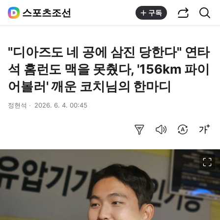
공유하기
통합검색
스포츠조선
구독
"디아즈도 네 공에 삼진 당한다" 연타
석 홈런도 맥을 못췄다, '156km 파이
어볼러' 깨운 코치님의 한마디
정현석
2026. 6. 4. 00:45
요약보기
음성으로 듣기
번역 설정
글씨크기 조절하기
이미지 크게 보기