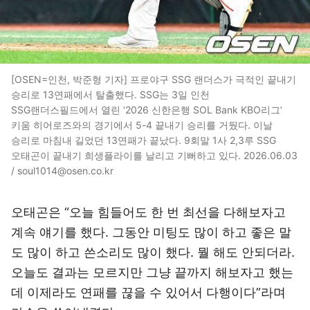
[OSEN=인천, 박준형 기자] 프로야구 SSG 랜더스가 극적인 끝내기
승리로 13연패에서 탈출했다. SSG는 3일 인천
SSG랜더스필드에서 열린 ‘2026 신한은행 SOL Bank KBO리그’
키움 히어로즈와의 경기에서 5-4 끝내기 승리를 거뒀다. 이날
승리로 마침내 길었던 13연패가 끝났다. 9회말 1사 2,3루 SSG
오태곤이 끝내기 희생플라이를 날리고 기뻐하고 있다. 2026.06.03
/ soul1014@osen.co.kr
오태곤은 “오늘 힘들어도 한 번 최선을 다해보자고
계속 얘기를 했다. 그동안 미팅도 많이 하고 좋은 말
도 많이 하고 쓴소리도 많이 했다. 뭘 해도 안되더라.
오늘도 결과는 모르지만 그냥 끝까지 해보자고 했는
데 이제라도 연패를 끊을 수 있어서 다행이다”라며