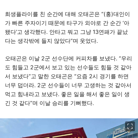
희생플라이를 친 순간에 대해 오태곤은 “(홍)대인이
가 빠른 주자이기 때문에 타구가 외야로 간 순간 ‘아
됐다’고 생각했다. 안타고 뭐고 그냥 13연패가 끝났
다는 생각밖에 들지 않았다”며 웃었다.
오태곤은 이날 2군 선수단에 커피차를 보냈다. “우리
도 힘들고 2군에서 보고 있는 선수들도 힘들 것 같아
서 보냈다”고 말한 오태곤은 “요즘 2시 경기를 하면
너무 덥더라. 2군 선수들이 너무 고생하는 것 같아서
먹고 힘내라고 보냈다. 좋은 일을 해서 좋은 일이 생
긴 것 같다”며 이날 승리를 기뻐했다.
이미지 크게 보기