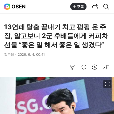
공유하기
통합검색
OSEN
구독
13연패 탈출 끝내기 치고 펑펑 운 주
장, 알고보니 2군 후배들에게 커피차
선물 “좋은 일 해서 좋은 일 생겼다”
길준영
2026. 6. 4. 00:41
요약보기
음성으로 듣기
번역 설정
글씨크기 조절하기
이미지 크게 보기