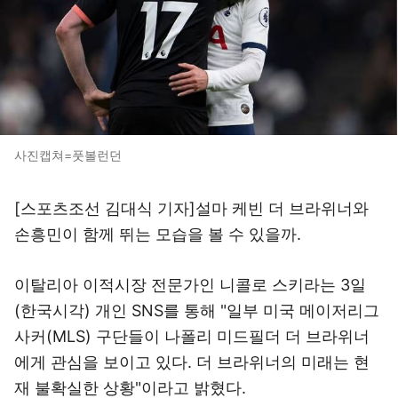
사진캡쳐=풋볼런던
[스포츠조선 김대식 기자]설마 케빈 더 브라위너와
손흥민이 함께 뛰는 모습을 볼 수 있을까.
이탈리아 이적시장 전문가인 니콜로 스키라는 3일
(한국시각) 개인 SNS를 통해 "일부 미국 메이저리그
사커(MLS) 구단들이 나폴리 미드필더 더 브라위너
에게 관심을 보이고 있다. 더 브라위너의 미래는 현
재 불확실한 상황"이라고 밝혔다.