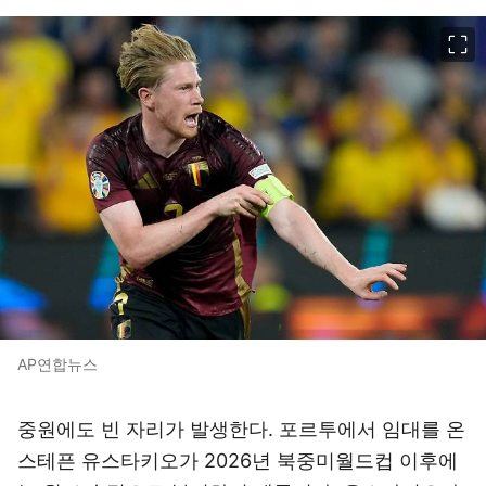
이미지 크게 보기
AP연합뉴스
중원에도 빈 자리가 발생한다. 포르투에서 임대를 온
스테픈 유스타키오가 2026년 북중미월드컵 이후에