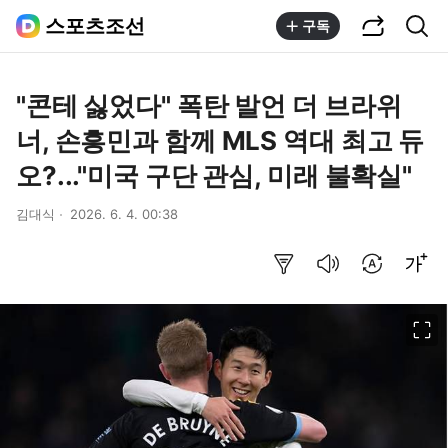
공유하기
통합검색
스포츠조선
구독
"콘테 싫었다" 폭탄 발언 더 브라위
너, 손흥민과 함께 MLS 역대 최고 듀
오?..."미국 구단 관심, 미래 불확실"
김대식
2026. 6. 4. 00:38
요약보기
음성으로 듣기
번역 설정
글씨크기 조절하기
이미지 크게 보기