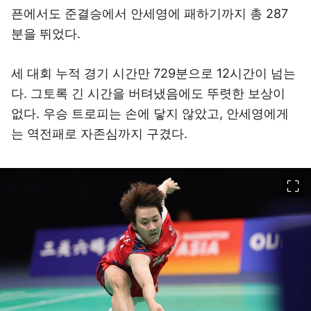
픈에서도 준결승에서 안세영에 패하기까지 총 287
분을 뛰었다.
세 대회 누적 경기 시간만 729분으로 12시간이 넘는
다. 그토록 긴 시간을 버텨냈음에도 뚜렷한 보상이
없다. 우승 트로피는 손에 닿지 않았고, 안세영에게
는 역전패로 자존심까지 구겼다.
이미지 크게 보기