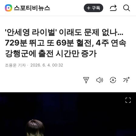
공유하기
통합검색
스포티비뉴스
구독
'안세영 라이벌' 이래도 문제 없나…
729분 뛰고 또 69분 혈전, 4주 연속
강행군에 출전 시간만 증가
조용운 기자
2026. 6. 4. 00:32
요약보기
음성으로 듣기
번역 설정
글씨크기 조절하기
이미지 크게 보기