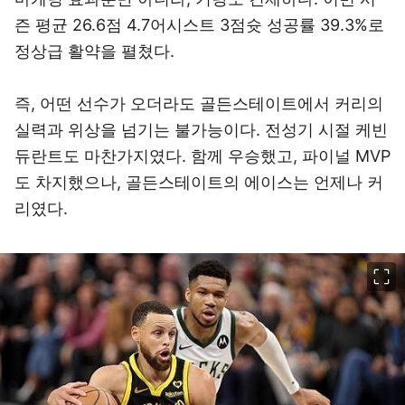
즌 평균 26.6점 4.7어시스트 3점슛 성공률 39.3%로
정상급 활약을 펼쳤다.
즉, 어떤 선수가 오더라도 골든스테이트에서 커리의
실력과 위상을 넘기는 불가능이다. 전성기 시절 케빈
듀란트도 마찬가지였다. 함께 우승했고, 파이널 MVP
도 차지했으나, 골든스테이트의 에이스는 언제나 커
리였다.
이미지 크게 보기