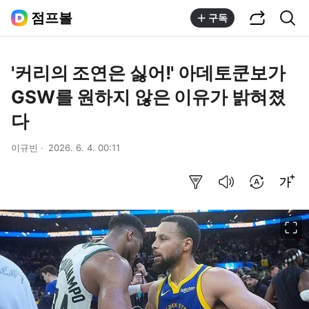
공유하기
통합검색
점프볼
구독
'커리의 조연은 싫어!' 아데토쿤보가
GSW를 원하지 않은 이유가 밝혀졌
다
이규빈
2026. 6. 4. 00:11
요약보기
음성으로 듣기
번역 설정
글씨크기 조절하기
이미지 크게 보기