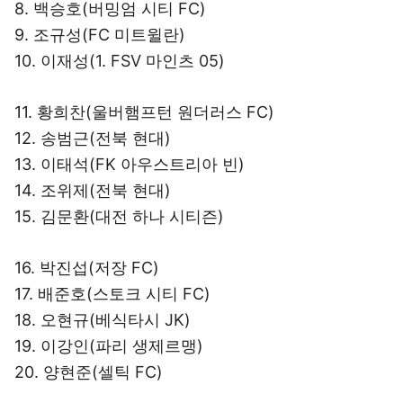
8. 백승호(버밍엄 시티 FC)
9. 조규성(FC 미트윌란)
10. 이재성(1. FSV 마인츠 05)
11. 황희찬(울버햄프턴 원더러스 FC)
12. 송범근(전북 현대)
13. 이태석(FK 아우스트리아 빈)
14. 조위제(전북 현대)
15. 김문환(대전 하나 시티즌)
16. 박진섭(저장 FC)
17. 배준호(스토크 시티 FC)
18. 오현규(베식타시 JK)
19. 이강인(파리 생제르맹)
20. 양현준(셀틱 FC)