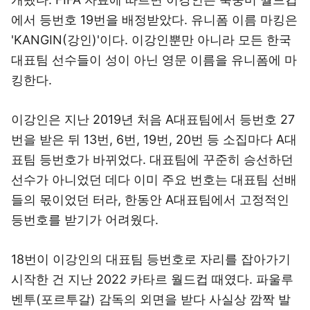
에서 등번호 19번을 배정받았다. 유니폼 이름 마킹은
'KANGIN(강인)'이다. 이강인뿐만 아니라 모든 한국
대표팀 선수들이 성이 아닌 영문 이름을 유니폼에 마
킹한다.
이강인은 지난 2019년 처음 A대표팀에서 등번호 27
번을 받은 뒤 13번, 6번, 19번, 20번 등 소집마다 A대
표팀 등번호가 바뀌었다. 대표팀에 꾸준히 승선하던
선수가 아니었던 데다 이미 주요 번호는 대표팀 선배
들의 몫이었던 터라, 한동안 A대표팀에서 고정적인
등번호를 받기가 어려웠다.
18번이 이강인의 대표팀 등번호로 자리를 잡아가기
시작한 건 지난 2022 카타르 월드컵 때였다. 파울루
벤투(포르투갈) 감독의 외면을 받다 사실상 깜짝 발