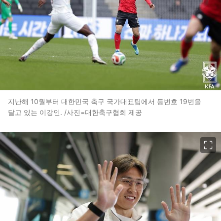
지난해 10월부터 대한민국 축구 국가대표팀에서 등번호 19번을
달고 있는 이강인. /사진=대한축구협회 제공
이미지 크게 보기