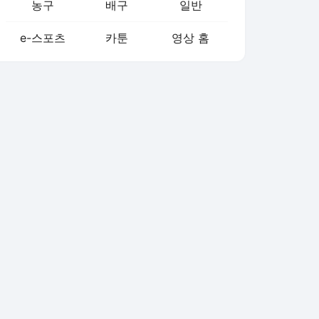
농구
배구
일반
e-스포츠
카툰
영상 홈