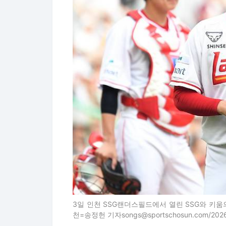
3일 인천 SSG랜더스필드에서 열린 SSG와 키움의 
천=송정헌 기자songs@sportschosun.com/2026