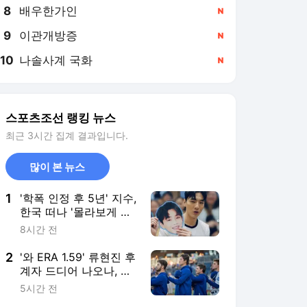
8
배우한가인
,신규
9
이관개방증
,신규
10
나솔사계 국화
,신규
스포츠조선 랭킹 뉴스
최근 3시간 집계 결과입니다.
많이 본 뉴스
1
'학폭 인정 후 5년' 지수,
한국 떠나 '몰라보게 달
라진 얼굴'…"과거와 딴
8시간 전
판"
2
'와 ERA 1.59' 류현진 후
계자 드디어 나오나, 또
10K 신기록…'줄줄이 방
5시간 전
출' 韓 유망주 희망되나