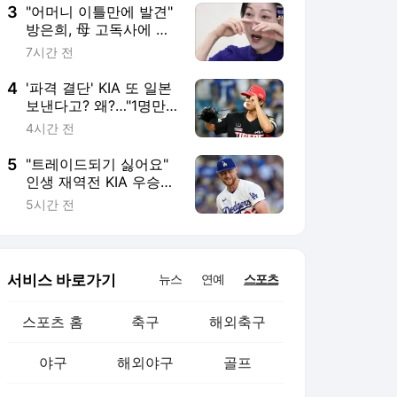
3
"어머니 이틀만에 발견"
방은희, 母 고독사에 오
열 "너무 후회된다" ('특
7시간 전
종세상')
4
'파격 결단' KIA 또 일본
보낸다고? 왜?…"1명만
성과 보여줘도 큰 보탬"
4시간 전
어떻게 확신 얻었나
5
"트레이드되기 싫어요"
인생 재역전 KIA 우승
멤버, 그렇게 떠나기 싫
5시간 전
었나
서비스 바로가기
뉴스
연예
스포츠
스포츠 홈
축구
해외축구
야구
해외야구
골프