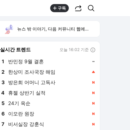
공유하기
검색
구독
뉴스 밖 이야기, 다음 커뮤니티 웹에서 보기
실시간 트렌드
오늘 16:02 기준
툴팁보기
1
반민정 9월 결혼
,유지
2
한상미 조사국장 해임
,상승
3
방은희 어머니 고독사
,신규
4
휴젤 상반기 실적
,신규
5
24기 옥순
,신규
6
이모란 원장
,신규
7
비서실장 강훈식
,신규