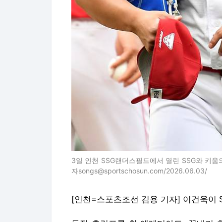
3일 인천 SSG랜더스필드에서 열린 SSG와 키움의
자songs@sportschosun.com/2026.06.03/
[인천=스포츠조선 김용 기자] 이건욱이 S