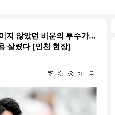
보이지 않았던 비운의 투수가...
용 살렸다 [인천 현장]
요약보기
음성으로 듣기
번역 설정
글씨크기 조절하기
인쇄하기