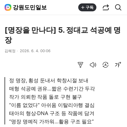
공유하기
통합검색
강원도민일보
구독
[명장을 만나다] 5. 정대교 석공예 명
장
김혜정
2026. 6. 4. 00:06
요약보기
음성으로 듣기
번역 설정
글씨크기 조절하기
정 명장, 횡성 둔내서 학창시절 보내
매형 석공예 권유…짧은 수련기간 두각
작가 의뢰한 작품 돌로 구현 불구
“이름 없었다” 아쉬움 이탈리아행 결심
태아의 형상·DNA 구조 등 작품에 담겨
“명장 명예직 가까워…활용 구조 필요”