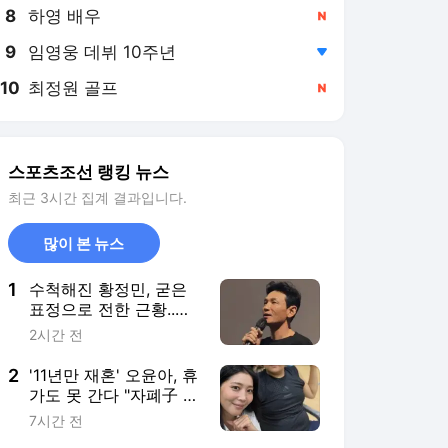
8
하영 배우
,신규
9
임영웅 데뷔 10주년
,하락
10
최정원 골프
,신규
스포츠조선 랭킹 뉴스
최근 3시간 집계 결과입니다.
많이 본 뉴스
1
수척해진 황정민, 굳은
표정으로 전한 근황..영
화 ‘호프’ 홍보는 멈추지
2시간 전
않는다
2
'11년만 재혼' 오윤아, 휴
가도 못 간다 "자폐子 취
업 1년 차라 연차 없어"
7시간 전