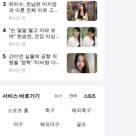
3
하리수, 전남편 미키정
과 이혼 진짜 이유 고
백.."30억 날렸다는 루
9시간 전
머, 사실 아냐"
4
"손 덜덜 떨고 아파 보
여" 한승연, 건강 이상설
나온 충격 근황
9시간 전
5
간미연 실물에 공항 직
원들 ‘깜짝’ “티비랑 다르
게 생겼네”
6시간 전
서비스 바로가기
뉴스
연예
스포츠
스포츠 홈
축구
해외축구
야구
해외야구
골프