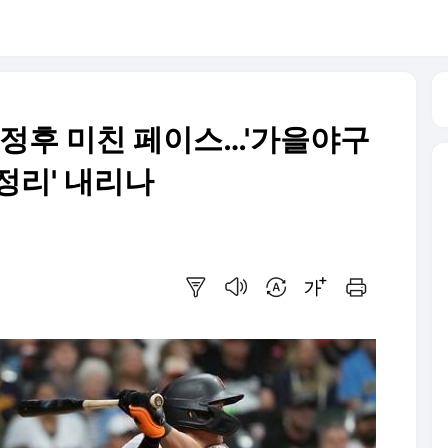
이정후 미친 페이스…'가을야구
 정리' 내리나
요약보기
음성으로 듣기
번역 설정
글씨크기 조절하기
인쇄하기