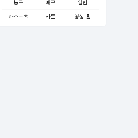
농구
배구
일반
e-스포츠
카툰
영상 홈