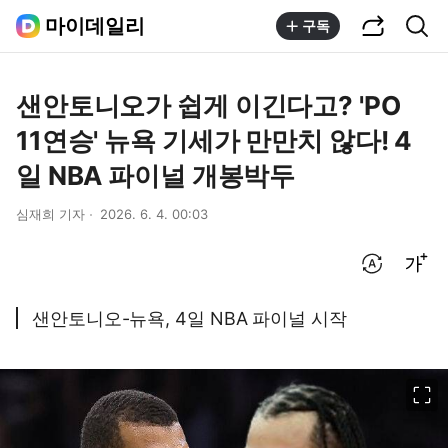
공유하기
통합검색
마이데일리
구독
샌안토니오가 쉽게 이긴다고? 'PO
11연승' 뉴욕 기세가 만만치 않다! 4
일 NBA 파이널 개봉박두
심재희 기자
2026. 6. 4. 00:03
번역 설정
글씨크기 조절하기
샌안토니오-뉴욕, 4일 NBA 파이널 시작
이미지 크게 보기