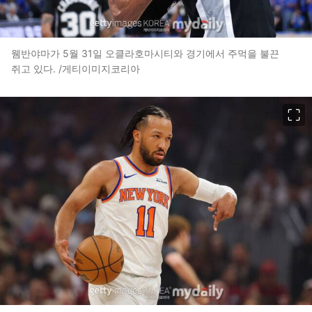
웸반야마가 5월 31일 오클라호마시티와 경기에서 주먹을 불끈
쥐고 있다. /게티이미지코리아
이미지 크게 보기