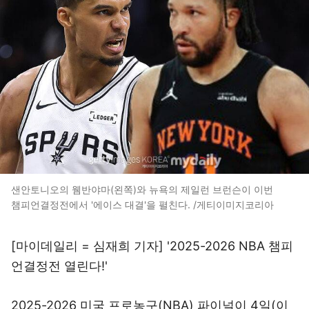
샌안토니오의 웸반야마(왼쪽)와 뉴욕의 제일런 브런슨이 이번
챔피언결정전에서 '에이스 대결'을 펼친다. /게티이미지코리아
[마이데일리 = 심재희 기자] '2025-2026 NBA 챔피
언결정전 열린다!'
2025-2026 미국 프로농구(NBA) 파이널이 4일(이