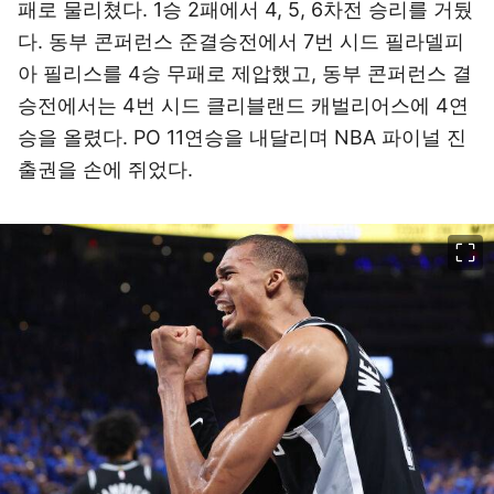
패로 물리쳤다. 1승 2패에서 4, 5, 6차전 승리를 거뒀
다. 동부 콘퍼런스 준결승전에서 7번 시드 필라델피
아 필리스를 4승 무패로 제압했고, 동부 콘퍼런스 결
승전에서는 4번 시드 클리블랜드 캐벌리어스에 4연
승을 올렸다. PO 11연승을 내달리며 NBA 파이널 진
출권을 손에 쥐었다.
이미지 크게 보기