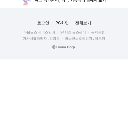
뉴스 밖 이야기, 다음 커뮤니티 웹에서 보기
로그인
PC화면
전체보기
다음뉴스 서비스안내
24시간 뉴스센터
공지사항
기사배열책임자 : 임광욱
청소년보호책임자 : 이호원
ⓒ Daum Corp.