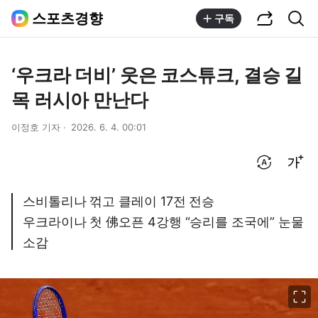
공유하기
통합검색
스포츠경향
구독
‘우크라 더비’ 웃은 코스튜크, 결승 길
목 러시아 만난다
이정호 기자
2026. 6. 4. 00:01
번역 설정
글씨크기 조절하기
스비톨리나 꺾고 클레이 17전 전승
우크라이나 첫 佛오픈 4강행 “승리를 조국에” 눈물
소감
이미지 크게 보기