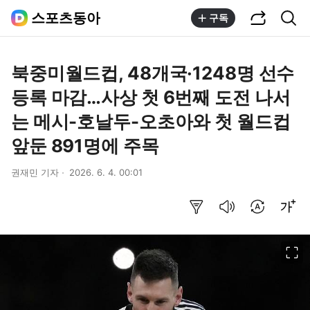
공유하기
통합검색
스포츠동아
구독
북중미월드컵, 48개국·1248명 선수
등록 마감…사상 첫 6번째 도전 나서
는 메시-호날두-오초아와 첫 월드컵
앞둔 891명에 주목
권재민 기자
2026. 6. 4. 00:01
요약보기
음성으로 듣기
번역 설정
글씨크기 조절하기
이미지 크게 보기