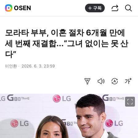
공유하기
통합검색
OSEN
구독
모라타 부부, 이혼 절차 6개월 만에
세 번째 재결합...“그녀 없이는 못 산
다”
이인환
2026. 6. 3. 23:59
요약보기
음성으로 듣기
번역 설정
글씨크기 조절하기
이미지 크게 보기