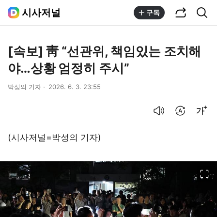
공유하기
통합검색
시사저널
구독
[속보] 靑 “선관위, 책임있는 조치해
야…상황 엄정히 주시”
박성의 기자
2026. 6. 3. 23:55
음성으로 듣기
번역 설정
글씨크기 조절하기
(시사저널=박성의 기자)
이미지 크게 보기