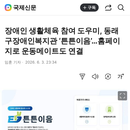
공유하기
통합검색
국제신문
구독
장애인 생활체육 참여 도우미, 동래
구장애인복지관 ‘튼튼이음’…홈페이
지로 운동메이트도 연결
임훈 기자
2026. 6. 3. 23:34
요약보기
음성으로 듣기
번역 설정
글씨크기 조절하기
이미지 크게 보기