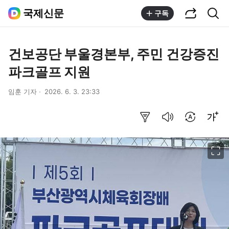
공유하기
통합검색
국제신문
구독
건보공단 부울경본부, 주민 건강증진
파크골프 지원
임훈 기자
2026. 6. 3. 23:33
요약보기
음성으로 듣기
번역 설정
글씨크기 조절하기
이미지 크게 보기