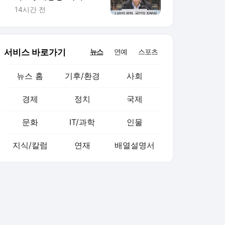
쿠데타’ 발언 직격한 유
14시간 전
승민
서비스 바로가기
뉴스
연예
스포츠
뉴스 홈
기후/환경
사회
경제
정치
국제
문화
IT/과학
인물
지식/칼럼
연재
배열설명서