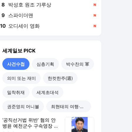
8
박성호 원조 갸루상
,신규
9
스파이더맨
,신규
10
오디세이 영화
,신규
세계일보
PICK
사건수첩
심층기획
박수찬의 軍
의미 또는 재미
한컷한주(週)
밀착취재
세계초대석
권준영의 머니볼
최현태의 여행·와인홀릭
‘공직선거법 위반’ 혐의 안
병윤 예천군수 구속영장 기
각 [사건수첩]