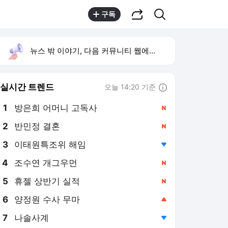
공유하기
검색
구독
뉴스 밖 이야기, 다음 커뮤니티 웹에서 보기
실시간 트렌드
오늘 14:20 기준
툴팁보기
1
방은희 어머니 고독사
,신규
2
반민정 결혼
,신규
3
이태원특조위 해임
,하락
4
조수연 개그우먼
,신규
5
휴젤 상반기 실적
,신규
6
양정원 수사 무마
,상승
7
나솔사계
,하락