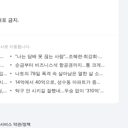
배포 금지.
론사로 이동합니다.
면 5개” 임지연부터 이소라까지, 톱스타들의 살 안 찌는 루틴
“나는 담배 못 끊는 사람”…조혜련·최강희·김동완이 금연에 성공한 이유
수백억 벌어 떠난 여행, 엄정화·김종국·장윤정이 마주한 진짜 성공
순금부터 비즈니스석 항공권까지…통 크게 스태프 챙긴 소지섭·아이유·김우빈
“때로는 비굴해져야 한다”, 35억 빌딩 매입한 권성준 셰프의 자산 증식법
나토의 78일 폭격 속 살아남은 열한 살 소년은 어떻게 세계 1위가 됐나
통장 잔고 230억원보다 값진 거처, 소녀시대 유리가 제주 촌동네를 택한 이유
14억에서 40억으로, 성수동 아파트가 증명한 남궁민의 27년 공식
박중훈이 20년 전 60억에 산 역삼동 빌딩, 400억 차익 만든 침묵의 법칙
탁구 안 시키길 잘했네…우승 없이 '310억' 번 탁구 전설 아들의 눈물
서비스 약관/정책