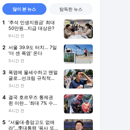
많이 본 뉴스
탐독한 뉴스
1
‘추석 민생지원금’ 최대
50만원…지급 대상은?
6시간 전
2
서울 39.9도 터치… 7일
‘더 센 폭염’ 온다
5시간 전
3
폭염에 물세수하고 맨얼
굴로…선크림 규칙적으
로 바르는 남성 단 9.5%
3시간 전
4
결국 호르무즈 통제권
쥔 이란… ‘최대 7% 수수
료’ 막판 조율
4시간 전
5
“서울대·충암고도 없애
라”…李대통령 ‘육사 또