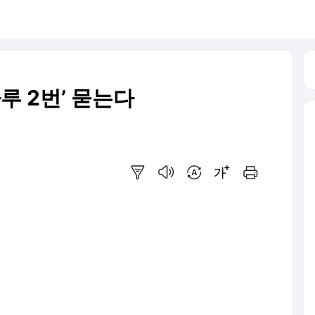
루 2번’ 묻는다
요약보기
음성으로 듣기
번역 설정
글씨크기 조절하기
인쇄하기