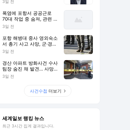
3일 전
폭염에 포항서 공공근로
70대 작업 중 숨져, 관련 사
업 전면 중단 [사건수첩]
3일 전
포항 해병대 중사 영외숙소
서 총기 사고 사망, 군·경찰
수사 착수 [사건수첩]
3일 전
경산 아파트 방화사건 수사
팀장 숨진 채 발견… 사망
경위 조사 [사건수첩]
3일 전
사건수첩
더보기
세계일보 랭킹 뉴스
최근 3시간 집계 결과입니다.