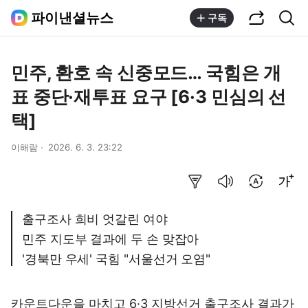
공유하기
통합검색
파이낸셜뉴스
구독
민주, 환호 속 신중모드… 국힘은 개
표 중단·재투표 요구 [6·3 민심의 선
택]
이해람
2026. 6. 3. 23:22
요약보기
음성으로 듣기
번역 설정
글씨크기 조절하기
출구조사 희비 엇갈린 여야
민주 지도부 결과에 두 손 맞잡아
'경북만 우세' 국힘 "서울선거 오염"
카운트다운을 마치고 6·3 지방선거 출구조사 결과가