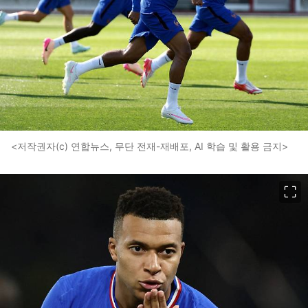
<저작권자(c) 연합뉴스, 무단 전재-재배포, AI 학습 및 활용 금지>
이미지 크게 보기