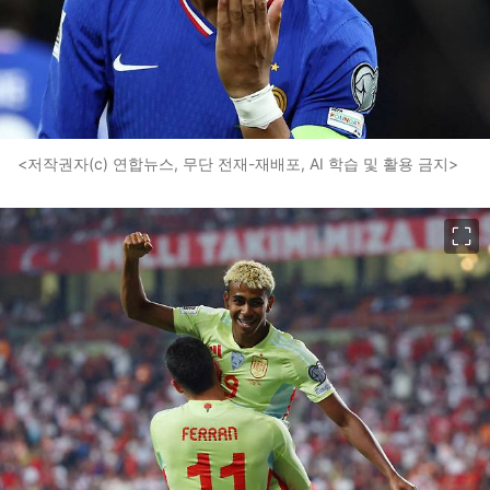
<저작권자(c) 연합뉴스, 무단 전재-재배포, AI 학습 및 활용 금지>
이미지 크게 보기