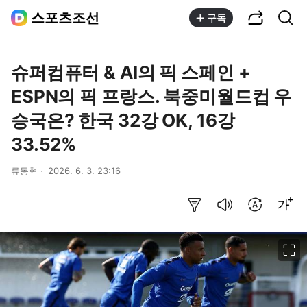
공유하기
통합검색
스포츠조선
구독
슈퍼컴퓨터 & AI의 픽 스페인 +
ESPN의 픽 프랑스. 북중미월드컵 우
승국은? 한국 32강 OK, 16강
33.52%
류동혁
2026. 6. 3. 23:16
요약보기
음성으로 듣기
번역 설정
글씨크기 조절하기
이미지 크게 보기