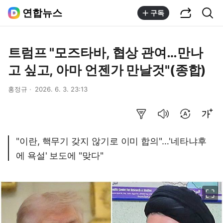
공유하기
통합검색
연합뉴스
구독
트럼프 "모즈타바, 협상 관여…만나
고 싶고, 아마 언젠가 만날것"(종합)
홍정규
2026. 6. 3. 23:13
요약보기
음성으로 듣기
번역 설정
글씨크기 조절하기
"이란, 핵무기 갖지 않기로 이미 합의"…'네타냐후
에 욕설' 보도에 "맞다"
이미지 크게 보기