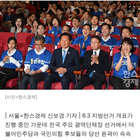
이미지 크게 보기
[사진=한스경제]
| 서울=한스경제 신보경 기자 | 6.3 지방선거 개표가
진행 중인 가운데 전국 주요 광역단체장 선거에서 더
불어민주당과 국민의힘 후보들의 당선 윤곽이 속속