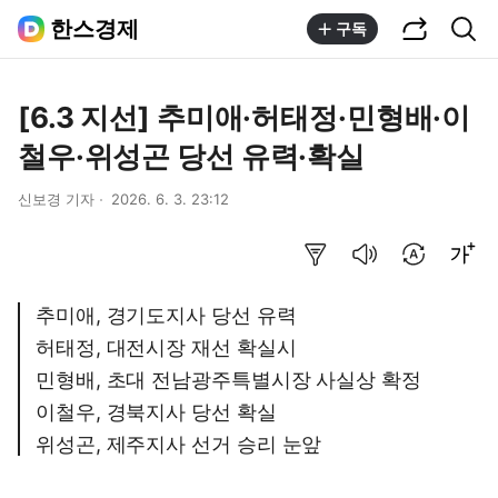
공유하기
통합검색
한스경제
구독
[6.3 지선] 추미애·허태정·민형배·이
철우·위성곤 당선 유력·확실
신보경 기자
2026. 6. 3. 23:12
요약보기
음성으로 듣기
번역 설정
글씨크기 조절하기
추미애, 경기도지사 당선 유력
허태정, 대전시장 재선 확실시
민형배, 초대 전남광주특별시장 사실상 확정
이철우, 경북지사 당선 확실
위성곤, 제주지사 선거 승리 눈앞