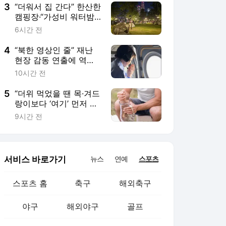
3
“더워서 집 간다” 한산한
캠핑장·“가성비 워터밤”
핫플된 수영장···폭염 속
6시간 전
‘한강 두 얼굴’[현장에
서]
4
“북한 영상인 줄” 재난
현장 감동 연출에 역풍
맞은 총리…‘재난 이미지
10시간 전
정치’의 함정 [이윤정 기
자의 소소월드]
5
“더위 먹었을 땐 목·겨드
랑이보다 ‘여기’ 먼저 식
혀라”···열사병 연구자가
9시간 전
밝힌 냉각 꿀팁
서비스 바로가기
뉴스
연예
스포츠
스포츠 홈
축구
해외축구
야구
해외야구
골프