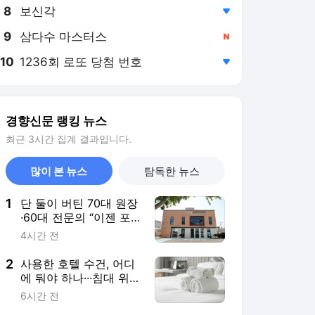
8
보신각
,하락
9
삼다수 마스터스
,신규
10
1236회 로또 당첨 번호
,하락
경향신문 랭킹 뉴스
최근 3시간 집계 결과입니다.
많이 본 뉴스
탐독한 뉴스
1
단 둘이 버틴 70대 원장
·60대 전문의 “이젠 포
기”···40년 역사 ‘밀양 유
4시간 전
일’ 분만병원 문 닫는다
2
사용한 호텔 수건, 어디
에 둬야 하나···침대 위?
바닥? 수건 걸이? 직원
6시간 전
이 말하는 정답은