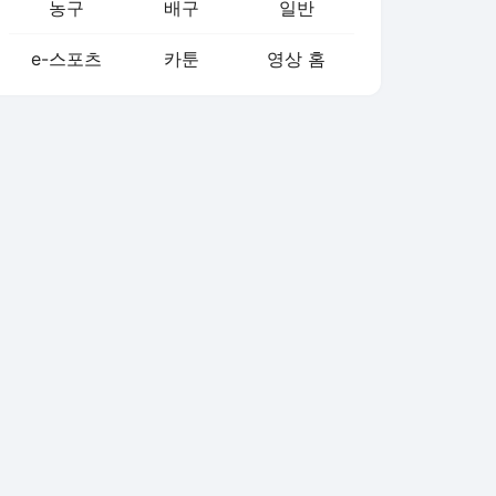
농구
배구
일반
e-스포츠
카툰
영상 홈