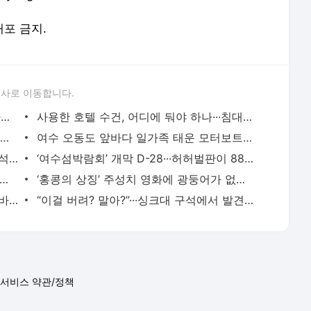
배포 금지.
론사로 이동합니다.
갑자기 벌떼가 덮쳤다···보령 계곡서 일가족 등 7명 벌 쏘여 병원 이송
사용한 호텔 수건, 어디에 둬야 하나···침대 위? 바닥? 수건 걸이? 직원이 말하는 정답은
“북한 영상인 줄” 재난 현장 감동 연출에 역풍 맞은 총리…‘재난 이미지 정치’의 함정 [이윤
여수 오동도 앞바다 일가족 태운 모터보트 전복···20대 여성·선장 사망
[속보] 민주당, 강원·TK 순회경선서 김민석 48.5%·정청래 44.4%
‘여수섬박람회’ 개막 D-28···허허벌판이 880개 LED 패널 두른 ‘거대한 섬’으로, 변수는 ‘폭
서 집 간다” 한산한 캠핑장·“가성비 워터밤” 핫플된 수영장···폭염 속 ‘한강 두 얼
‘홍콩의 상징’ 주성치 영화에 광둥어가 없다···‘쿵푸여자축구’ 보통화 버전만 개봉
한반도는 ‘판 내부’라 지진 괜찮다? 그게 바로 긴장해야 할 이유!
“이걸 버려? 말아?”···싱크대 구석에서 발견한 3년 묵은 베이킹소다·과탄산소다 쓸 수 있을
서비스 약관/정책