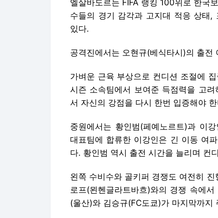
엘살바도르는 FIFA 랭킹 100위로 한
수들의 경기 감각과 고지대 적응 상태,
있다.
공격진에서는 오현규(베식타시)의 출전 
가벼운 근육 부상으로 컨디션 조절에 집
시즌 소속팀에서 보여준 득점력을 고려하
서 자신의 강점을 다시 한번 입증해야 한
중원에서는 황인범(페예노르트)과 이강인
대표팀에 합류한 이강인은 긴 이동 여파
다. 황인범 역시 출전 시간을 늘리며 
왼쪽 수비수와 골키퍼 경쟁도 여전히 진
로프(묀헨글라트바흐)와의 경쟁 속에서 
(울산)와 김승규(FC도쿄)가 마지막까지