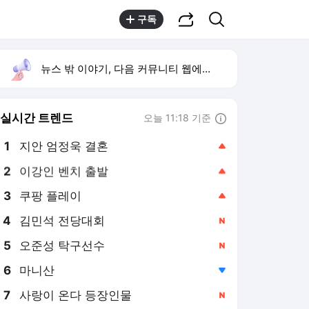
공유하기
검색
구독
뉴스 밖 이야기, 다음 커뮤니티 웹에서 보기
실시간 트렌드
오늘 11:18 기준
툴팁보기
1
지안 엄정욱 결혼
,상승
2
이강인 벤치 출발
,상승
3
쿠팡 플레이
,상승
4
김민석 전당대회
,신규
5
오준성 탁구선수
,신규
6
마니산
,하락
7
사랑이 온다 등장인물
,신규