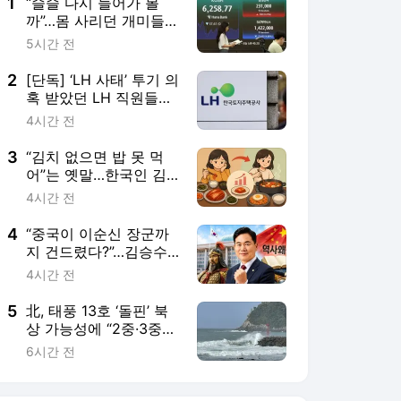
5
北, 태풍 13호 ‘돌핀’ 북
상 가능성에 “2중·3중
대책 필수” [북*마크]
6시간 전
서비스 바로가기
뉴스
연예
스포츠
뉴스 홈
기후/환경
사회
경제
정치
국제
문화
IT/과학
인물
지식/칼럼
연재
배열설명서