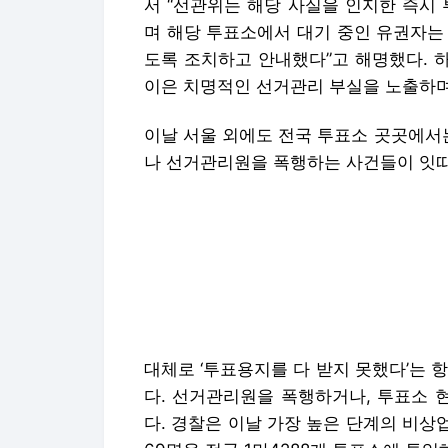
서 “선관위는 해당 사실을 인지한 즉시
며 해당 투표소에서 대기 중인 유권자는
도록 조치하고 안내했다”고 해명했다. 하
이은 치명적인 선거관리 부실을 노출하며
이날 서울 외에도 전국 투표소 곳곳에서
나 선거관리원을 폭행하는 사건들이 잇
대체로 ‘투표용지를 다 받지 못했다’는 
다. 선거관리원을 폭행하거나, 투표소 
다. 경찰은 이날 가장 높은 단계의 비상
69명을 전국 1만4288개 투표소에 투입
투표가 종료된 후에는 투표소별로 경찰 
원했고 전국 258개 개표소별로도 경찰이
채명준·안승진·구윤모 기자