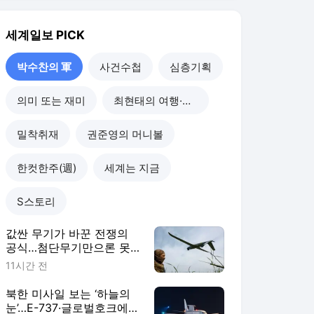
값싼 무기가 바꾼 전쟁의
공식…첨단무기만으론 못
이긴다 [박수찬의 軍]
11시간 전
북한 미사일 보는 ‘하늘의
눈’…E-737·글로벌호크에
경고등 [박수찬의 軍]
2일 전
KF-21 개발 끝났는데…6세
대 전투기까지 20년, 넘어
야 할 산 많다 [박수찬의
2026. 8. 2.
軍]
KF-21 개발 끝났지만…진
짜 시험대는 이제부터 [박
수찬의 軍]
2026. 7. 31.
박수찬의 軍
더보기