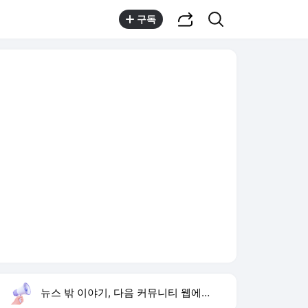
공유하기
검색
구독
뉴스 밖 이야기, 다음 커뮤니티 웹에서 보기
실시간 트렌드
오늘 10:59 기준
툴팁보기
1
최우수산
,상승
2
지안 엄정욱 결혼
,하락
3
김민석 강원·TK 승리
,상승
4
이강인 벤치
,신규
5
마니산
,하락
6
보신각
,상승
7
쿠팡 플레이
,상승