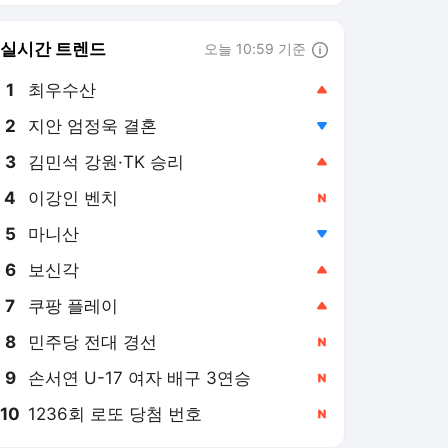
8
민주당 전대 경선
,신규
9
손서연 U-17 여자 배구 3연승
,신규
10
1236회 로또 당첨 번호
,신규
세계일보
PICK
박수찬의 軍
사건수첩
심층기획
의미 또는 재미
최현태의 여행·와인홀릭
밀착취재
권준영의 머니볼
한컷한주(週)
세계는 지금
S스토리