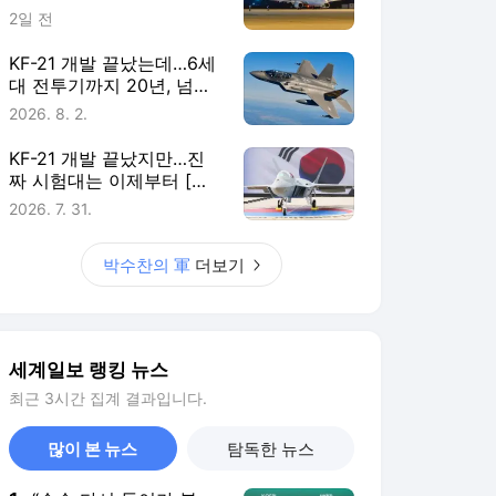
세계일보 랭킹 뉴스
최근 3시간 집계 결과입니다.
많이 본 뉴스
탐독한 뉴스
1
“슬슬 다시 들어가 볼
까”…몸 사리던 개미들,
‘빚투’ 늘렸다
5시간 전
2
[단독] ‘LH 사태’ 투기 의
혹 받았던 LH 직원들…
무죄 뒤 수십억대 토지
4시간 전
보상
3
“김치 없으면 밥 못 먹
어”는 옛말…한국인 김
치 섭취량 15년간 ‘감소’
4시간 전
4
“중국이 이순신 장군까
지 건드렸다?”…김승수,
K-콘텐츠 역사왜곡 막는
4시간 전
다