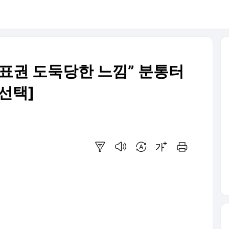
투표권 도둑당한 느낌” 분통터
 선택]
요약보기
음성으로 듣기
번역 설정
글씨크기 조절하기
인쇄하기