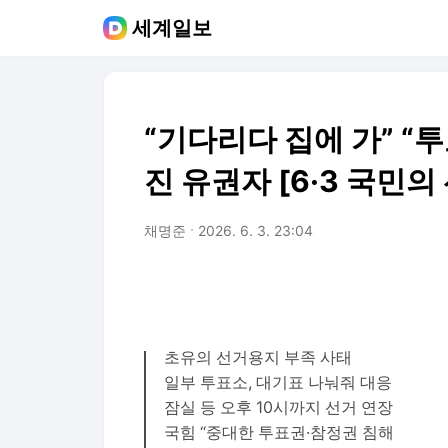
세계일보
“기다리다 집에 가” “
진 유권자 [6·3 국민의
채명준
2026. 6. 3. 23:04
초유의 선거용지 부족 사태
일부 투표소, 대기표 나눠줘 대응
잠실 등 오후 10시까지 선거 연장
국힘 “중대한 투표권·참정권 침해