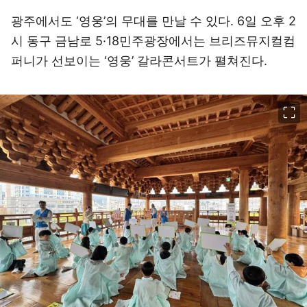
광주에서도 ‘영웅’의 무대를 만날 수 있다. 6일 오후 2
시 동구 금남로 5·18민주광장에서는 브리즈뮤지컬컴
퍼니가 선보이는 ‘영웅’ 갈라콘서트가 펼쳐진다.
이미지 크게 보기