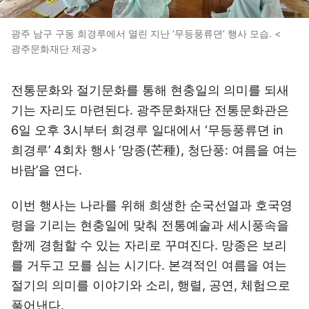
광주 남구 구동 희경루에서 열린 지난 ‘무등풍류뎐’ 행사 모습. <
광주문화재단 제공>
전통문화와 절기문화를 통해 현충일의 의미를 되새
기는 자리도 마련된다. 광주문화재단 전통문화관은
6일 오후 3시부터 희경루 일대에서 ‘무등풍류뎐 in
희경루’ 4회차 행사 ‘망종(芒種), 청단풍: 여름을 여는
바람’을 연다.
이번 행사는 나라를 위해 희생한 순국선열과 호국영
령을 기리는 현충일에 맞춰 전통예술과 세시풍속을
함께 경험할 수 있는 자리로 꾸며진다. 망종은 보리
를 거두고 모를 심는 시기다. 본격적인 여름을 여는
절기의 의미를 이야기와 소리, 행렬, 공연, 체험으로
풀어낸다.