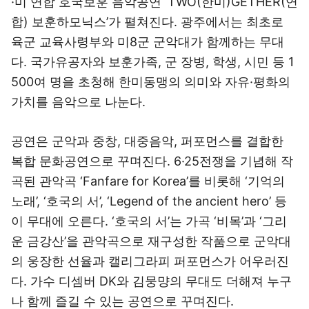
·미 연합 호국보훈 음악공연 ‘TWO(한미)GETHER(연
합) 보훈하모닉스’가 펼쳐진다. 광주에서는 최초로
육군 교육사령부와 미8군 군악대가 함께하는 무대
다. 국가유공자와 보훈가족, 군 장병, 학생, 시민 등 1
500여 명을 초청해 한미동맹의 의미와 자유·평화의
가치를 음악으로 나눈다.
공연은 군악과 중창, 대중음악, 퍼포먼스를 결합한
복합 문화공연으로 꾸며진다. 6·25전쟁을 기념해 작
곡된 관악곡 ‘Fanfare for Korea’를 비롯해 ‘기억의
노래’, ‘호국의 서’, ‘Legend of the ancient hero’ 등
이 무대에 오른다. ‘호국의 서’는 가곡 ‘비목’과 ‘그리
운 금강산’을 관악곡으로 재구성한 작품으로 군악대
의 웅장한 선율과 캘리그라피 퍼포먼스가 어우러진
다. 가수 디셈버 DK와 김뭉먕의 무대도 더해져 누구
나 함께 즐길 수 있는 공연으로 꾸며진다.