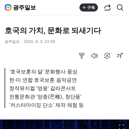
공유하기
통합검색
광주일보
구독
호국의 가치, 문화로 되새기다
광주일보
2026. 6. 3. 22:59
요약보기
음성으로 듣기
번역 설정
글씨크기 조절하기
‘호국보훈의 달’ 문화행사 풍성
한·미 연합 호국보훈 음악공연
창작뮤지컬 ‘영웅’ 갈라콘서트
전통문화관 ‘망종(芒種), 청단풍’
‘커스터마이징 단소’ 제작 체험 등
이미지 크게 보기