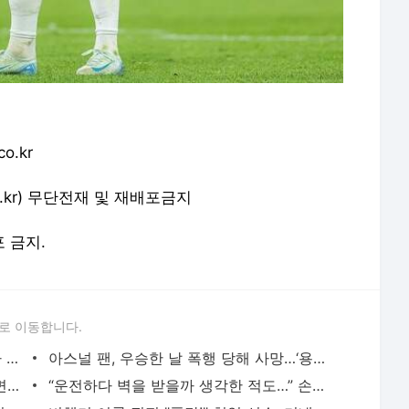
o.kr
o.co.kr) 무단전재 및 재배포금지
포 금지.
로 이동합니다.
월드컵 결승전 초대박 라인업…섹시 스타 총출동, BTS까지 나선다
아스널 팬, 우승한 날 폭행 당해 사망…‘용의자는 맨유 팬 추정’
피범벅 된 채 복도 질주... '열차 테러' 직면했던 英 축구 선수의 심경 고백
“운전하다 벽을 받을까 생각한 적도…” 손흥민이 그렇게 챙겼던 이유