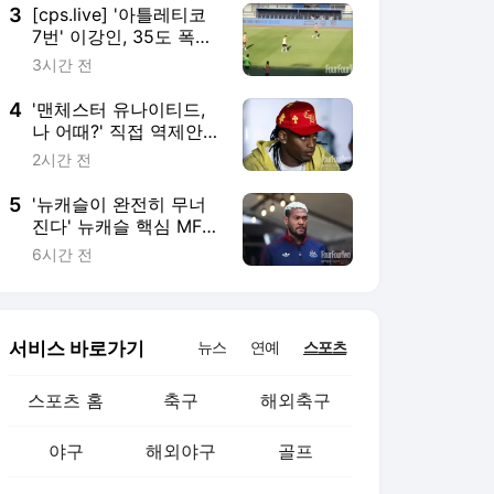
공개
3
[cps.live] '아틀레티코
7번' 이강인, 35도 폭염
에 시종일관 함박웃음...
3시간 전
날카로운 슈팅에 팬들
'환호성'
4
'맨체스터 유나이티드,
나 어때?' 직접 역제안까
지 했는데...레앙, 결국
2시간 전
퇴짜 맞았다 "튀르키예
행 유력"
5
'뉴캐슬이 완전히 무너
진다' 뉴캐슬 핵심 MF
조엘린톤도 사우디행 원
6시간 전
한다...고든, 토날리, 기
마랑이스 따라 이적 열
망
서비스 바로가기
뉴스
연예
스포츠
스포츠 홈
축구
해외축구
야구
해외야구
골프