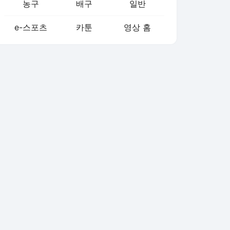
농구
배구
일반
e-스포츠
카툰
영상 홈