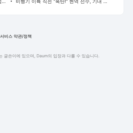
“이란 대신 이탈리아 월드컵 보내줘” 트럼프 측근 황당 주장에…伊 정부마저 “수치스럽다”
비행기 이륙 직전 "폭탄!" 현역 선수, 기내 테러 협박으로 체포
서비스 약관/정책
 글쓴이에 있으며, Daum의 입장과 다를 수 있습니다.