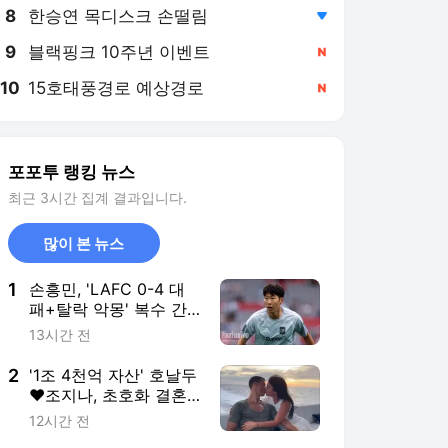
8
한승연 목디스크 손떨림
,하락
9
블랙핑크 10주년 이벤트
,신규
10
15호태풍경로 예상경로
,신규
포포투 랭킹 뉴스
최근 3시간 집계 결과입니다.
많이 본 뉴스
1
손흥민, 'LAFC 0-4 대
패+탈락 악몽' 복수 간
다...'챔피언스컵 우승팀'
13시간 전
톨루카와 3개월 만에 리
매치
2
'1조 4천억 자산' 호날두
♥조지나, 초호화 결혼
식 올린다...럭셔리 웨딩
12시간 전
홀+'1박 210만원' 호텔