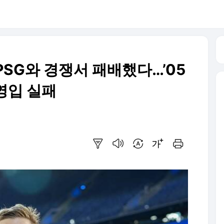
SG와 경쟁서 패배했다…’05
 영입 실패
요약보기
음성으로 듣기
번역 설정
글씨크기 조절하기
인쇄하기