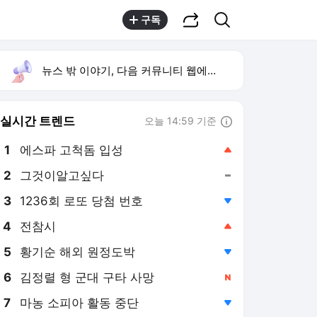
공유하기
검색
구독
뉴스 밖 이야기, 다음 커뮤니티 웹에서 보기
실시간 트렌드
오늘 14:59 기준
툴팁보기
1
에스파 고척돔 입성
,상승
2
그것이알고싶다
,유지
3
1236회 로또 당첨 번호
,하락
4
전참시
,상승
5
황기순 해외 원정도박
,하락
6
김정렬 형 군대 구타 사망
,신규
7
마농 소피아 활동 중단
,하락