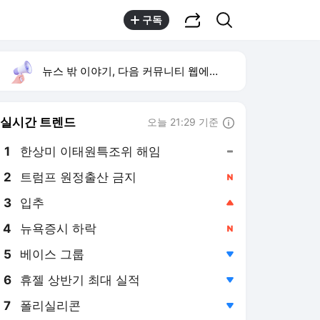
공유하기
검색
구독
뉴스 밖 이야기, 다음 커뮤니티 웹에서 보기
실시간 트렌드
오늘 21:29 기준
툴팁보기
1
한상미 이태원특조위 해임
,유지
2
트럼프 원정출산 금지
,신규
3
입추
,상승
4
뉴욕증시 하락
,신규
5
베이스 그룹
,하락
6
휴젤 상반기 최대 실적
,하락
7
폴리실리콘
,하락