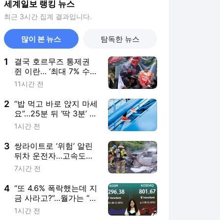
세계일보 랭킹 뉴스
최근 3시간 집계 결과입니다.
많이 본 뉴스
탐독한 뉴스
1
결국 호르무즈 통제권
쥔 이란… ‘최대 7% 수수
료’ 막판 조율
11시간 전
2
“밥 먹고 바로 앉지 마세
요”…25분 뒤 ‘딱 3분’ 계
단 탔더니 혈당 ‘18.4
1시간 전
㎎/dL’ 덜 올랐다
3
쌍라이트로 ‘위험’ 알린
뒤차 운전자…고속도로
차량 전소에도 인명피해
7시간 전
막았다
4
“또 4.6% 폭락했는데 지
금 사라고?”…월가는 “코
스피 1만2000 간다” [숫
1시간 전
자 뒤의 진실]