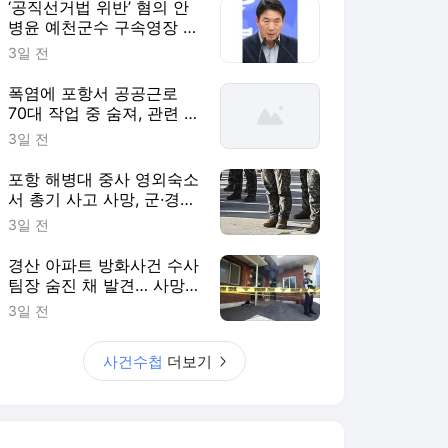
‘공직선거법 위반’ 혐의 안
병윤 예천군수 구속영장 기
각 [사건수첩]
3일 전
폭염에 포항서 공공근로
70대 작업 중 숨져, 관련 사
업 전면 중단 [사건수첩]
3일 전
포항 해병대 중사 영외숙소
서 총기 사고 사망, 군·경찰
수사 착수 [사건수첩]
3일 전
경산 아파트 방화사건 수사
팀장 숨진 채 발견… 사망
경위 조사 [사건수첩]
3일 전
사건수첩
더보기