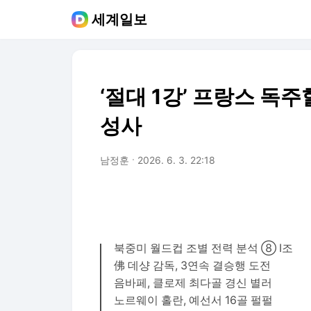
세계일보
‘절대 1강’ 프랑스 독
성사
남정훈
2026. 6. 3. 22:18
북중미 월드컵 조별 전력 분석 ⑧ I조
佛 데샹 감독, 3연속 결승행 도전
음바페, 클로제 최다골 경신 별러
노르웨이 홀란, 예선서 16골 펄펄