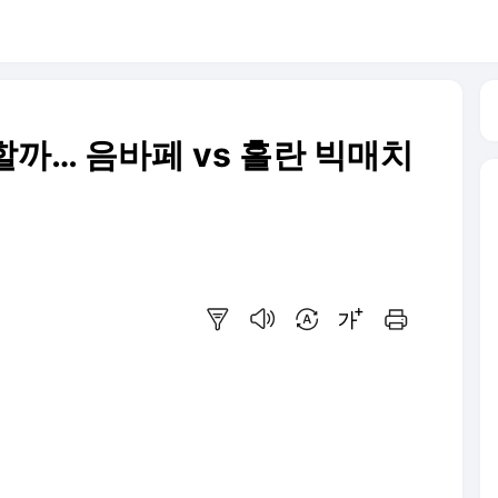
주할까… 음바페 vs 홀란 빅매치
요약보기
음성으로 듣기
번역 설정
글씨크기 조절하기
인쇄하기