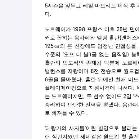
5시즌을 앞두고 레알 마드리드 이적 후 
다.
노르웨이가 1998 프랑스 이후 28년 
커로 꼽히는 음바페와 엘링 홀란(맨체스터
195㎝의 큰 신장에도 엄청난 민첩성을
수준의 ‘오프 더 볼’(공 없는 움직임)
홀란의 압도적인 존재감 덕분에 노르웨이
밸런스를 자랑하며 8전 전승으로 월드컵 
6골을 몰아쳤다. 홀란 뒤에선 천재 미
플레이메이킹으로 지원사격에 나선다. 두
는 노르웨이지만, 두 선수 없이도 2일 
승리하며 탄탄한 전력을 뽐냈다. 음란대
로 빠져들 수 있다.
‘테랑가의 사자들’이란 별명으로 불리는
랜 식민지였던 세네갈은 월드컵 첫 출전이