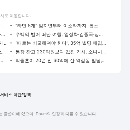
론사로 이동합니다.
벽돌 나르던 손으로 연기를 쌓다, 허남준·안보현·이도현의 굳은살 기록
“라면 5개” 임지연부터 이소라까지, 톱스타들의 살 안 찌는 루틴
“나는 담배 못 끊는 사람”…조혜련·최강희·김동완이 금연에 성공한 이유
수백억 벌어 떠난 여행, 엄정화·김종국·장윤정이 마주한 진짜 성공
순금부터 비즈니스석 항공권까지…통 크게 스태프 챙긴 소지섭·아이유·김우빈
“때로는 비굴해져야 한다”, 35억 빌딩 매입한 권성준 셰프의 자산 증식법
나토의 78일 폭격 속 살아남은 열한 살 소년은 어떻게 세계 1위가 됐나
통장 잔고 230억원보다 값진 거처, 소녀시대 유리가 제주 촌동네를 택한 이유
 40억으로, 성수동 아파트가 증명한 남궁민의 27년 공식
박중훈이 20년 전 60억에 산 역삼동 빌딩, 400억 차익 만든 침묵의 법칙
서비스 약관/정책
 글쓴이에 있으며, Daum의 입장과 다를 수 있습니다.