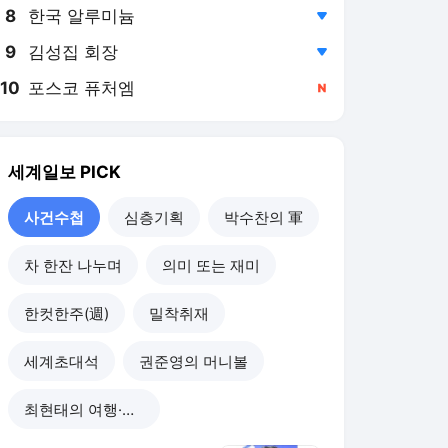
8
한국 알루미늄
,하락
9
김성집 회장
,하락
10
포스코 퓨처엠
,신규
세계일보
PICK
사건수첩
심층기획
박수찬의 軍
차 한잔 나누며
의미 또는 재미
한컷한주(週)
밀착취재
세계초대석
권준영의 머니볼
최현태의 여행·와인홀릭