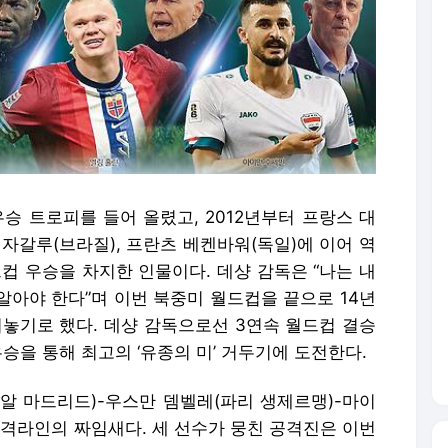
우승 트로피를 들어 올렸고, 2012년부터 프랑스 대
자갈루(브라질), 프란츠 베켄바워(독일)에 이어 역
컵 우승을 차지한 인물이다. 데샹 감독은 “나는 내
 알아야 한다”며 이번 북중미 월드컵을 끝으로 14년
려놓기로 했다. 데샹 감독으로선 3연속 월드컵 결승
승을 통해 최고의 ‘유종의 미’ 거두기에 도전한다.
알 마드리드)-우스만 뎀벨레(파리 생제르맹)-마이
공격라인의 짜임새다. 세 선수가 뭉친 공격진은 이번