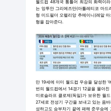
월드컵 48개국 통틀어 최강의 화력이라
는 앙투안 그리에즈만(아틀레티코 마드리
형 미드필더 오렐리앙 추메이니(레알 마
형을 잡아준다.
만 19세에 이미 월드컵 우승을 달성한 ‘
번의 월드컵에서 14경기 12골을 몰아친
미로슬라프 클로제(독일)가 보유한 월드컵
27세로 전성기 구간을 보내고 있는 음바
성하고도 승부차기 끝에 패해 준우승에 그