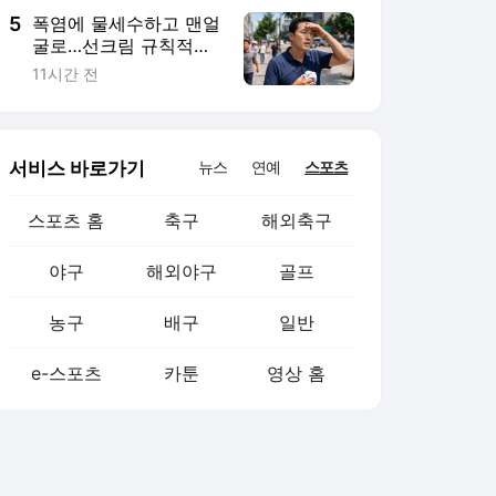
5
폭염에 물세수하고 맨얼
굴로…선크림 규칙적으
로 바르는 남성 단 9.5%
11시간 전
서비스 바로가기
뉴스
연예
스포츠
스포츠 홈
축구
해외축구
야구
해외야구
골프
농구
배구
일반
e-스포츠
카툰
영상 홈