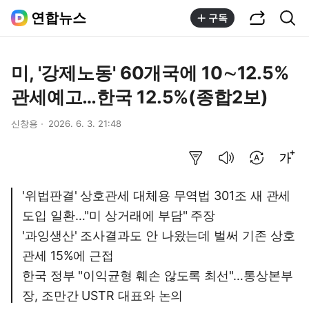
공유하기
통합검색
연합뉴스
구독
미, '강제노동' 60개국에 10∼12.5%
관세예고…한국 12.5%(종합2보)
신창용
2026. 6. 3. 21:48
요약보기
음성으로 듣기
번역 설정
글씨크기 조절하기
'위법판결' 상호관세 대체용 무역법 301조 새 관세
도입 일환…"미 상거래에 부담" 주장
'과잉생산' 조사결과도 안 나왔는데 벌써 기존 상호
관세 15%에 근접
한국 정부 "이익균형 훼손 않도록 최선"…통상본부
장, 조만간 USTR 대표와 논의