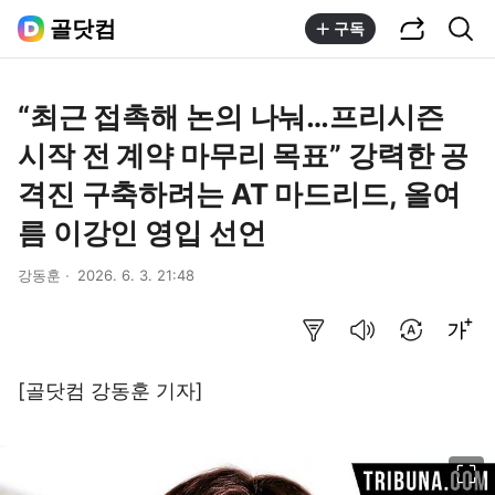
공유하기
통합검색
골닷컴
구독
“최근 접촉해 논의 나눠…프리시즌
시작 전 계약 마무리 목표” 강력한 공
격진 구축하려는 AT 마드리드, 올여
름 이강인 영입 선언
강동훈
2026. 6. 3. 21:48
요약보기
음성으로 듣기
번역 설정
글씨크기 조절하기
[골닷컴 강동훈 기자]
이미지 크게 보기