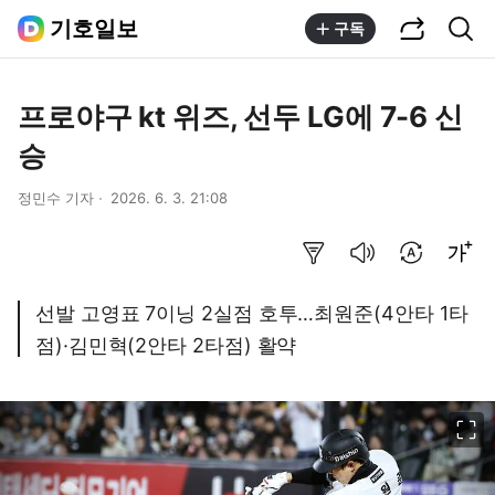
공유하기
통합검색
기호일보
구독
프로야구 kt 위즈, 선두 LG에 7-6 신
승
정민수 기자
2026. 6. 3. 21:08
요약보기
음성으로 듣기
번역 설정
글씨크기 조절하기
선발 고영표 7이닝 2실점 호투…최원준(4안타 1타
점)·김민혁(2안타 2타점) 활약
이미지 크게 보기