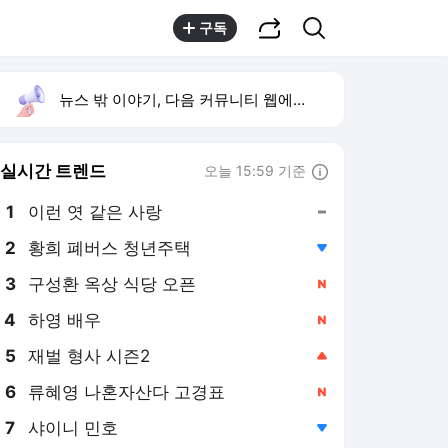
공유하기
검색
구독
뉴스 밖 이야기, 다음 커뮤니티 웹에서 보기
실시간 트렌드
오늘 15:59 기준
툴팁보기
1
이런 엿 같은 사랑
,유지
2
황희 폐버스 청년주택
,하락
3
구성환 옥상 식당 오픈
,신규
4
하영 배우
,신규
5
재벌 형사 시즌2
,상승
6
류혜영 나혼자산다 고경표
,신규
7
샤이니 민호
,하락