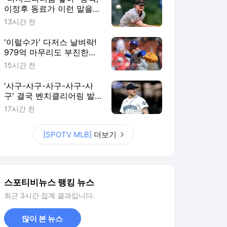
이정후 동료가 이런 말을…
에이스가 최대 라이벌로 이
13시간 전
적? SF 팬 불안감 커진다
'이럴수가' 다저스 날벼락!
979억 마무리도 부진한데,
14홀드 필승조 수술 위기
15시간 전
"받으면 시즌 아웃"
'사구-사구-사구-사구-사
구' 결국 벤치클리어링 발
발! 155km 빈볼 던진 투수,
17시간 전
3G 출장정지+벌금형 징계
[SPOTV MLB]
더보기
스포티비뉴스 랭킹 뉴스
최근 3시간 집계 결과입니다.
많이 본 뉴스