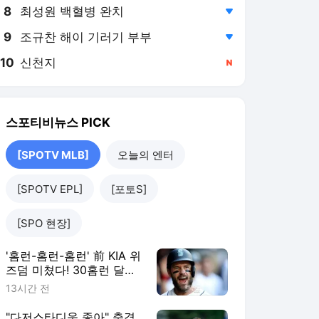
8
최성원 백혈병 완치
,하락
9
조규찬 해이 기러기 부부
,하락
10
신천지
,신규
스포티비뉴스
PICK
[SPOTV MLB]
오늘의 엔터
[SPOTV EPL]
[포토S]
[SPO 현장]
'홈런-홈런-홈런' 前 KIA 위
즈덤 미쳤다! 30홈런 달
성…'이래도 콜업 안해?'
13시간 전
ML 향한 무력시위
"다저스타디움 좋아" 충격,