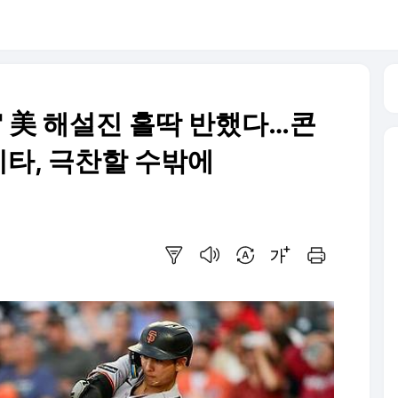
" 美 해설진 홀딱 반했다…콘
타, 극찬할 수밖에
요약보기
음성으로 듣기
번역 설정
글씨크기 조절하기
인쇄하기