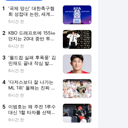
1
'국제 망신' 대한축구협
회 성접대 논란, 세계로
퍼진다...2002 4강 신화
5시간 전
영예 실추까지 '판정 논
란 재소환'
2
KBO 드래프트에 155㎞
던지는 20대 중반 투수
등장한다고? “도대체 무
6시간 전
슨 문제였을까” 관심
3
'월드컵 실패 후폭풍' 김
민재도 끝내 작심 발
언..."하고자 하는 축구가
6시간 전
확실한 감독님이 오길"
4
'다저스보다 잘 나가는
ML 1위' 올해는 진짜 우
승? 벌써 159km 트레이
6시간 전
드 야심작 대성공 예감
5
이범호는 왜 주전 1루수
대신 1할 타자를 선택했
나… 복잡한 그림 있으
9시간 전
니까, 2억 대박 터질까