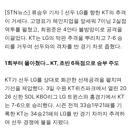
[STN뉴스] 류승우 기자┃선두 LG를 향한 KT의 추격
이 거세다. 고영표가 체인지업을 앞세워 7이닝 2실점
역투를 펼쳤고, 최원준은 4안타 불방망이로 공격을
이끌었다. KT는 LG의 막판 추격을 뿌리치고 7-6 승
리를 거두며 선두와의 격차를 반 경기 차로 좁혔다.
1회부터 몰아쳤다… KT, 초반 6득점으로 승부 주도
KT가 선두 LG를 상대로 화끈한 선제공격을 펼치며
기선을 제압했다. 3일 수원 KT위즈파크에서 열린 20
26 신한 SOL KBO리그 LG 트윈스와 홈경기에서 KT
는 7-6으로 승리했다. 시즌 전적 33승1무21패를 기
록한 KT는 34승21패의 LG를 반 경기 차까지 추격하
며 선두 경쟁에 불을 지폈다.