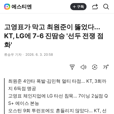
공유하기
통합검색
에스티엔
구독
고영표가 막고 최원준이 뚫었다...
KT, LG에 7-6 진땀승 '선두 전쟁 점
화'
류승우 기자
2026. 6. 3. 20:58
요약보기
음성으로 듣기
번역 설정
글씨크기 조절하기
최원준 4안타 폭발·김민혁 멀티 타점... KT, 3회까
지 6득점 맹공
고영표 체인지업에 LG 타선 침묵... 7이닝 2실점 Q
S+ 에이스 본능
오스틴 9회 투런포에도 흔들리지 않았다... KT, 선