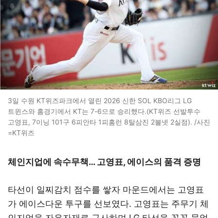
3일 수원 KT위즈파크에서 열린 2026 신한 SOL KBO리그 LG
트윈스와 홈경기에서 KT는 7-6으로 승리했다.(KT위즈 선발투수
고영표, 7이닝 101구 6피안타 1피홈런 8탈삼진 2볼넷 2실점). /사진
=KT위즈
체인지업에 속수무책… 고영표, 에이스의 품격 증명
타선이 일찌감치 점수를 쌓자 마운드에서는 고영표
가 에이스다운 투구를 선보였다. 고영표는 주무기 체
인지업을 자유자재로 구사하며 LG 타선을 꽁꽁 묶었