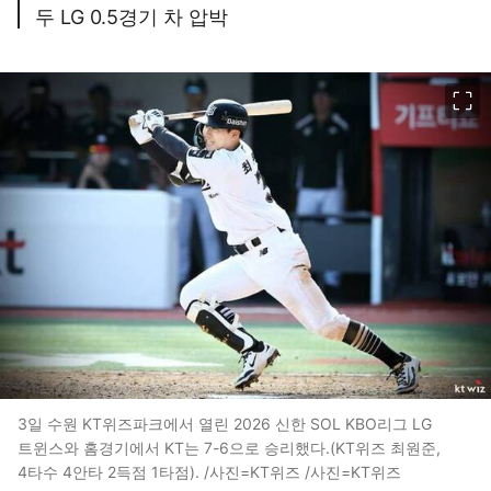
두 LG 0.5경기 차 압박
이미지 크게 보기
3일 수원 KT위즈파크에서 열린 2026 신한 SOL KBO리그 LG
트윈스와 홈경기에서 KT는 7-6으로 승리했다.(KT위즈 최원준,
4타수 4안타 2득점 1타점). /사진=KT위즈 /사진=KT위즈