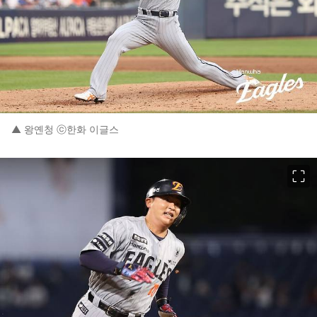
▲ 왕옌청 ⓒ한화 이글스
이미지 크게 보기