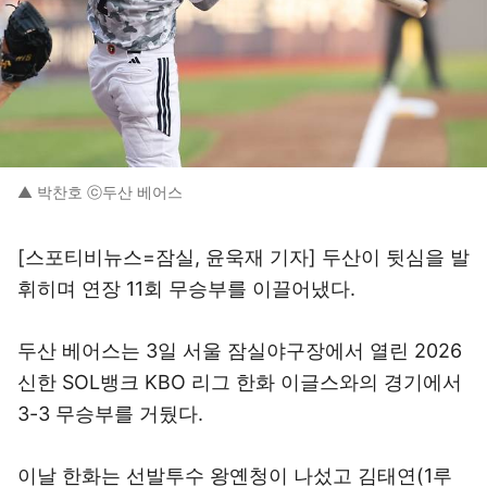
▲ 박찬호 ⓒ두산 베어스
[스포티비뉴스=잠실, 윤욱재 기자] 두산이 뒷심을 발
휘히며 연장 11회 무승부를 이끌어냈다.
두산 베어스는 3일 서울 잠실야구장에서 열린 2026
신한 SOL뱅크 KBO 리그 한화 이글스와의 경기에서
3-3 무승부를 거뒀다.
이날 한화는 선발투수 왕옌청이 나섰고 김태연(1루