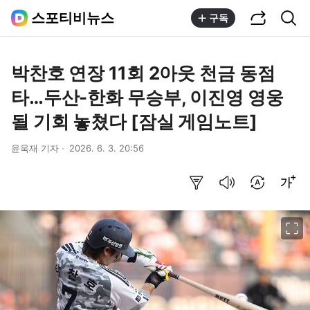
공유하기
통합검색
스포티비뉴스
구독
박찬호 연장 11회 2아웃 천금 동점
타…두산-한화 무승부, 이진영 영웅
될 기회 놓쳤다 [잠실 게임노트]
윤욱재 기자
2026. 6. 3. 20:56
요약보기
음성으로 듣기
번역 설정
글씨크기 조절하기
이미지 크게 보기