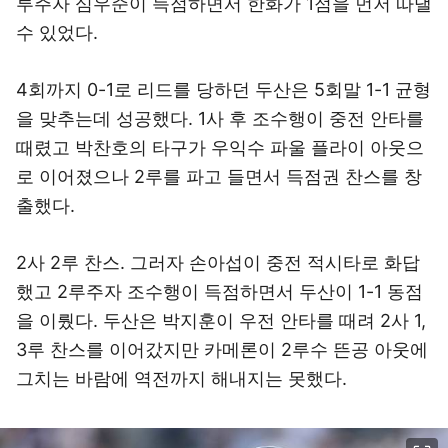
루주자 심우준이 득점하면서 한화가 1점을 먼저 따낼
수 있었다.
4회까지 0-1로 리드를 당하던 두산은 5회말 1-1 균형
을 맞추는데 성공했다. 1사 후 조수행이 중전 안타를
때렸고 박찬호의 타구가 우익수 파울 플라이 아웃으
로 이어졌으나 2루를 파고 들면서 득점권 찬스를 창
출했다.
2사 2루 찬스. 그러자 손아섭이 중전 적시타로 화답
했고 2루주자 조수행이 득점하면서 두산이 1-1 동점
을 이뤘다. 두산은 박지훈이 우전 안타를 때려 2사 1,
3루 찬스를 이어갔지만 카메론이 2루수 뜬공 아웃에
그치는 바람에 역전까지 해내지는 못했다.
이미지 크게 보기