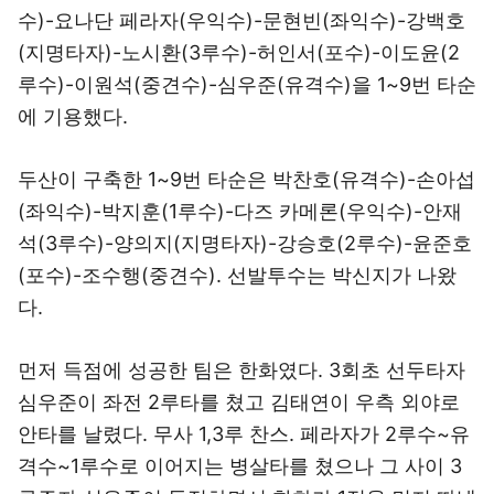
수)-요나단 페라자(우익수)-문현빈(좌익수)-강백호
(지명타자)-노시환(3루수)-허인서(포수)-이도윤(2
루수)-이원석(중견수)-심우준(유격수)을 1~9번 타순
에 기용했다.
두산이 구축한 1~9번 타순은 박찬호(유격수)-손아섭
(좌익수)-박지훈(1루수)-다즈 카메론(우익수)-안재
석(3루수)-양의지(지명타자)-강승호(2루수)-윤준호
(포수)-조수행(중견수). 선발투수는 박신지가 나왔
다.
먼저 득점에 성공한 팀은 한화였다. 3회초 선두타자
심우준이 좌전 2루타를 쳤고 김태연이 우측 외야로
안타를 날렸다. 무사 1,3루 찬스. 페라자가 2루수~유
격수~1루수로 이어지는 병살타를 쳤으나 그 사이 3