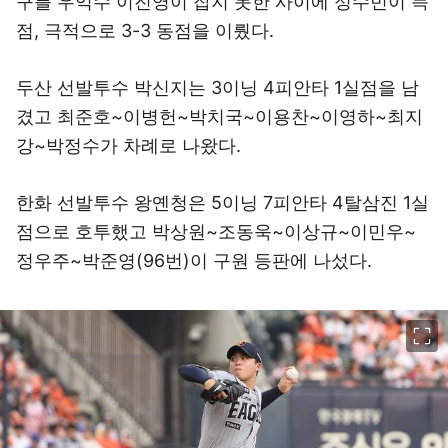
구를 우익수 이진영이 잡지 못한 사이에 정수빈이 득
점, 극적으로 3-3 동점을 이뤘다.
두산 선발투수 박신지는 3이닝 4피안타 1실점을 남
겼고 최준호~이병헌~박치국~이용찬~이영하~최지
강~박정수가 차례로 나왔다.
한화 선발투수 왕옌청은 5이닝 7피안타 4탈삼진 1실
점으로 호투했고 박상원~조동욱~이상규~이민우~
정우주~박준영(96번)이 구원 등판에 나섰다.
이미지 크게 보기