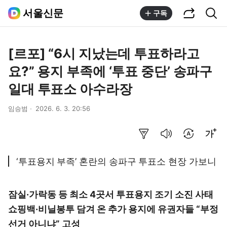
공유하기
통합검색
서울신문
구독
[르포] “6시 지났는데 투표하라고
요?” 용지 부족에 ‘투표 중단’ 송파구
일대 투표소 아수라장
임승범
2026. 6. 3. 20:56
요약보기
음성으로 듣기
번역 설정
글씨크기 조절하기
‘투표용지 부족’ 혼란의 송파구 투표소 현장 가보니
잠실·가락동 등 최소 4곳서 투표용지 조기 소진 사태
쇼핑백·비닐봉투 담겨 온 추가 용지에 유권자들 “부정
선거 아니냐” 고성