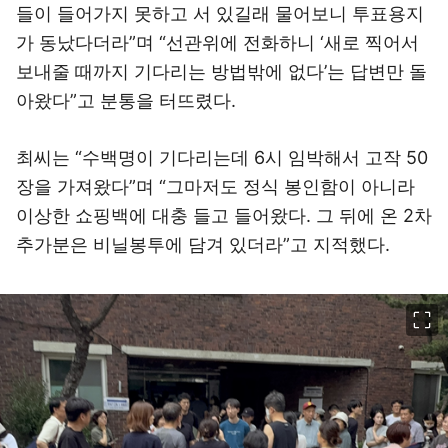
들이 들어가지 못하고 서 있길래 물어보니 투표용지
가 동났다더라”며 “선관위에 전화하니 ‘새로 찍어서
보내줄 때까지 기다리는 방법밖에 없다’는 답변만 돌
아왔다”고 분통을 터뜨렸다.
최씨는 “수백명이 기다리는데 6시 임박해서 고작 50
장을 가져왔다”며 “그마저도 정식 봉인함이 아니라
이상한 쇼핑백에 대충 들고 들어왔다. 그 뒤에 온 2차
추가분은 비닐봉투에 담겨 있더라”고 지적했다.
이미지 크게 보기