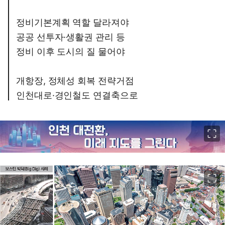
정비기본계획 역할 달라져야
공공 선투자·생활권 관리 등
정비 이후 도시의 질 물어야
개항장, 정체성 회복 전략거점
인천대로·경인철도 연결축으로
이미지 크게 보기
이미지 크게 보기