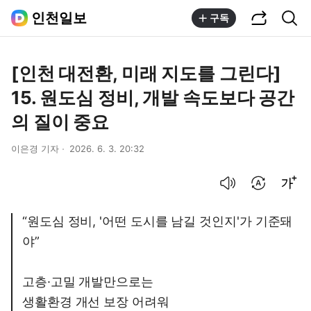
공유하기
통합검색
인천일보
구독
[인천 대전환, 미래 지도를 그린다]
15. 원도심 정비, 개발 속도보다 공간
의 질이 중요
이은경 기자
2026. 6. 3. 20:32
음성으로 듣기
번역 설정
글씨크기 조절하기
“원도심 정비, '어떤 도시를 남길 것인지'가 기준돼
야”
고층·고밀 개발만으로는
생활환경 개선 보장 어려워