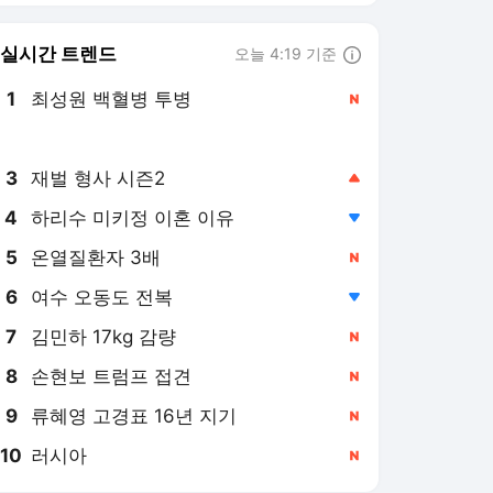
8
손현보 트럼프 접견
,신규
9
류혜영 고경표 16년 지기
,신규
10
러시아
,신규
뉴스1
PICK
세상만사
美-이란 종전협상
이재명 시대
역사&오늘
지구촌 화제의 뉴스
약전약후
영화in보험산책
롤러코스피
오늘의 사건사고
러시아-우크라 전쟁