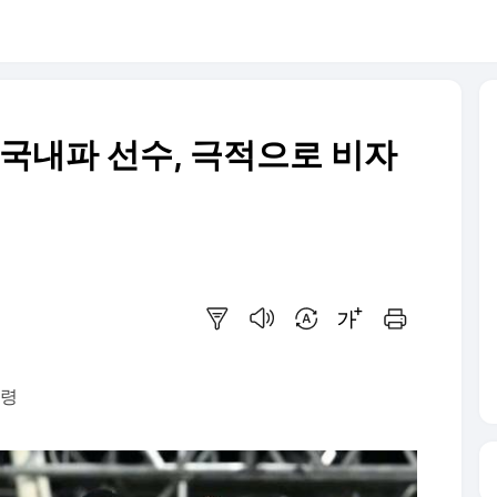
 국내파 선수, 극적으로 비자
요약보기
음성으로 듣기
번역 설정
글씨크기 조절하기
인쇄하기
고령