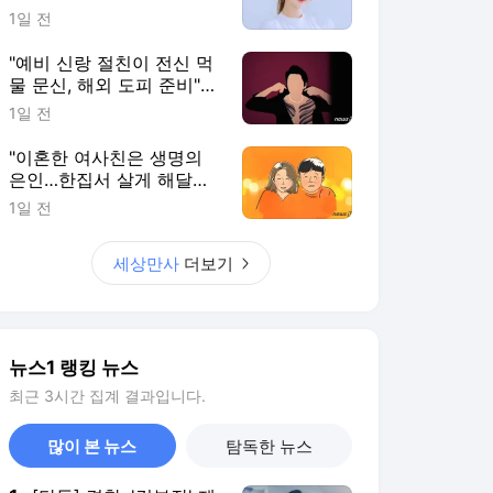
뉴스1 랭킹 뉴스
최근 3시간 집계 결과입니다.
많이 본 뉴스
탐독한 뉴스
1
[단독] 경찰, '김부장' 제
작사 회장 수사…자본시
장법 위반 의혹
6시간 전
2
서울 백화점 돌며 명품
'싹쓸이'…2800만원어
치 훔친 중국인 실형
4시간 전
3
축구협회 '멘붕'…압수수
색·성접대 파문 와중에
내달 'A매치 4연전'
6시간 전
4
엘베 타려던 휠체어 환
자 발로 밀어 숨지게 한
간병인 집유, 이유는
3시간 전