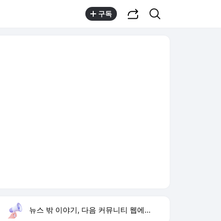
공유하기
검색
구독
뉴스 밖 이야기, 다음 커뮤니티 웹에서 보기
실시간 트렌드
오늘 4:19 기준
툴팁보기
1
최성원 백혈병 투병
,신규
2
황희 버스하우스 제안
,신규
3
재벌 형사 시즌2
,상승
4
하리수 미키정 이혼 이유
,하락
5
온열질환자 3배
,신규
6
여수 오동도 전복
,하락
7
김민하 17kg 감량
,신규