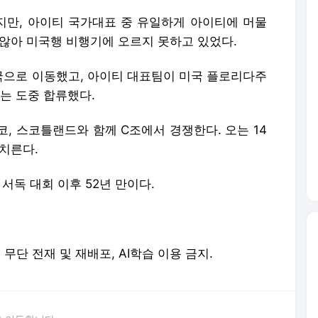
, 스코틀랜드와 함께 C조에서 경쟁한다. 오는 14
치른다.
 서독 대회 이후 52년 만이다.
erved. 무단 전재 및 재배포, AI학습 이용 금지.
 이동합니다.
황정민의 또 다른 팬 등장 "지독히 엮이고 싶었던 건 너" 폭로녀 직격
"출근길 지하철서 두자리 차지, 업무 보는 100㎏ 남성…부딪히면 신경질"
"5500만원 날리고 급등주 단타, 남은 건 빚뿐"…30대 여성 파혼 위기
"내가 치매? 혼자 죽겠다"…깜빡깜빡하는 시모, 검사하라 하자 '발끈'
"친구는 부모 덕에 집 샀는데" 아들 하소연에 "죄지었다" 사죄 '먹먹'
"난 20년 병수발했는데…'배다른 형제' 존재, 유산 절반 가져가나"
 난동범, 10년 수련 주짓수로 단숨에 제압한 간호사 화제[영상]
"죽여줄까?" "그래 죽여라" 보행자 향해 그대로 차량 돌진한 운전자[영상]
"단둘만 있는 밀폐된 공간과 술…황정민 폭로녀는 두가지에 집착했다"
서장훈, 28억에 산 강남 건물 450억 내놨다…세후 차익 280억 '잭팟'