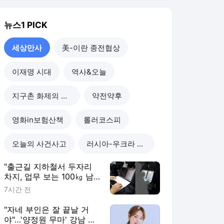
"출근길 지하철서 두자리
차지, 업무 보는 100㎏ 남
성…부딪히면 신경질"
7시간 전
"자네 부인은 잘 끝날 거
야"…'양정원 무마' 강남 경
찰, 다른 돈도 받은 정황
1일 전
"예비 신랑 절친이 전신 먹
물 문신, 해외 도피 준비"…
예비 신부 '혼란'
1일 전
"이혼한 여사친은 생명의
은인…한집서 살게 해달라"
남편 요구에 '절망'
1일 전
세상만사
더보기