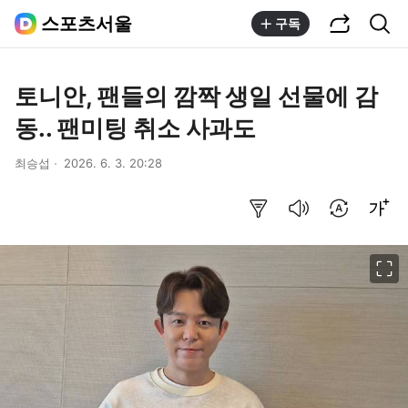
공유하기
통합검색
스포츠서울
구독
토니안, 팬들의 깜짝 생일 선물에 감
동.. 팬미팅 취소 사과도
최승섭
2026. 6. 3. 20:28
요약보기
음성으로 듣기
번역 설정
글씨크기 조절하기
이미지 크게 보기