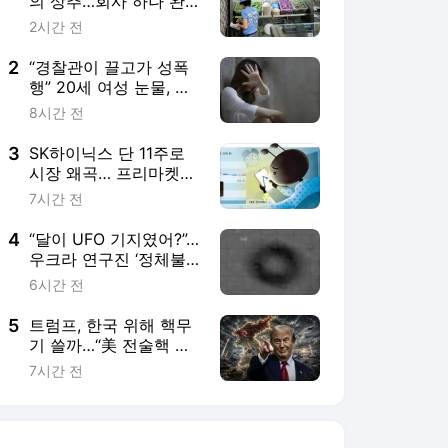
의 상추…회사 하나 완
전 망했다는 美 상황
2시간 전
2
“경찰관이 끌고가 성폭
행” 20세 여성 눈물, 경
찰서 직원 78명 전원 직
8시간 전
무정지… 파키스탄 역대
급 사건 [월드픽]
3
SK하이닉스 단 11주로
시장 왜곡… 프리마켓發
‘가짜 하한가’
7시간 전
4
“달이 UFO 기지였어?”…
우크라 연구진 ‘정체불
명 물체 20여개’ 발견,
6시간 전
뭐길래
5
트럼프, 한국 위해 핵무
기 쓸까…“美 전술핵 확
대 구상” 한반도에 미칠
7시간 전
영향은? [밀리터리+]