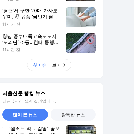
파키스탄 역대급 사건 [월
드픽]
‘당근’서 구한 20대 가사도
우미, 母 유품 ‘금반지·팔찌’
훔쳐 녹였다 [이슈픽]
11시간 전
창녕 중부내륙고속도로서
‘모의탄’ 소동…한때 통행
통제·차량 정체
11시간 전
핫이슈
더보기
서울신문 랭킹 뉴스
최근 3시간 집계 결과입니다.
많이 본 뉴스
탐독한 뉴스
1
“샐러드 먹고 감염” 공포