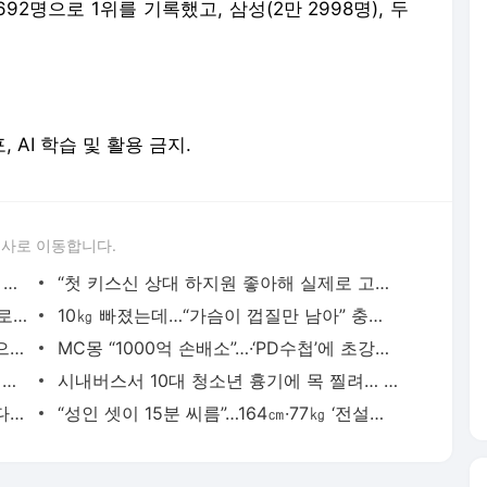
92명으로 1위를 기록했고, 삼성(2만 2998명), 두
, AI 학습 및 활용 금지.
론사로 이동합니다.
‘하이닉스 투자 대박’ 전원주 “억울해…왜 이렇게 살았나” 심경 토로
“첫 키스신 상대 하지원 좋아해 실제로 고백했다”…男배우 ‘깜짝 고백’
“남편 정자인 줄 알았는데…” 제3자 정자로 출산한 아내, 日 발칵
10㎏ 빠졌는데…“가슴이 껍질만 남아” 충격 부작용 토로
레전드 예능 ‘무한도전’ 재결합? “개인적으로…” 박명수, 입 열었다
MC몽 “1000억 손배소”…·‘PD수첩’에 초강경 대응 예고
女화장실에 가발 쓰고 가슴 보형물 한 ‘여장남자’… 도촬하려 6시간 들락날락
시내버스서 10대 청소년 흉기에 목 찔려… 가해자도 10대
“아침에 최고” 이영자 ‘이 레시피’ 화제…다이어트 효과는?
“성인 셋이 15분 씨름”…164㎝·77㎏ ‘전설의 심해어’ 잡혔다