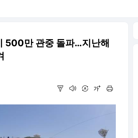
 500만 관중 돌파…지난해
겨
요약보기
음성으로 듣기
번역 설정
글씨크기 조절하기
인쇄하기