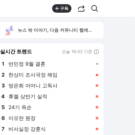
공유하기
검색
구독
뉴스 밖 이야기, 다음 커뮤니티 웹에서 보기
실시간 트렌드
오늘 16:02 기준
툴팁보기
1
반민정 9월 결혼
,유지
2
한상미 조사국장 해임
,상승
3
방은희 어머니 고독사
,신규
4
휴젤 상반기 실적
,신규
5
24기 옥순
,신규
6
이모란 원장
,신규
7
비서실장 강훈식
,신규