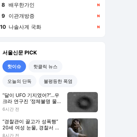
8
배우한가인
,신규
9
이관개방증
,신규
10
나솔사계 국화
,신규
서울신문
PICK
핫이슈
핫클릭 뉴스
오늘의 단독
불평등한 폭염
“달이 UFO 기지였어?”…우
크라 연구진 ‘정체불명 물
체 20여개’ 발견, 뭐길래
6시간 전
“경찰관이 끌고가 성폭행”
20세 여성 눈물, 경찰서 직
원 78명 전원 직무정지…
8시간 전