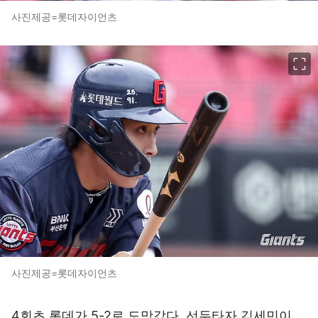
사진제공=롯데자이언츠
이미지 크게 보기
사진제공=롯데자이언츠
4회초 롯데가 5-2로 도망갔다. 선두타자 김세민이