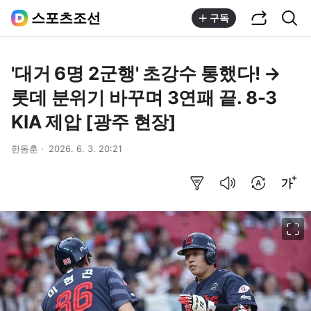
공유하기
통합검색
스포츠조선
구독
'대거 6명 2군행' 초강수 통했다! →
롯데 분위기 바꾸며 3연패 끝. 8-3
KIA 제압 [광주 현장]
한동훈
2026. 6. 3. 20:21
요약보기
음성으로 듣기
번역 설정
글씨크기 조절하기
이미지 크게 보기