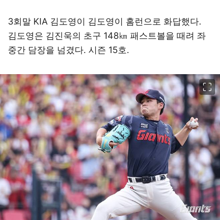
3회말 KIA 김도영이 김도영이 홈런으로 화답했다.
김도영은 김진욱의 초구 148㎞ 패스트볼을 때려 좌
중간 담장을 넘겼다. 시즌 15호.
이미지 크게 보기