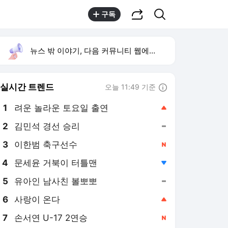
공유하기
검색
구독
뉴스 밖 이야기, 다음 커뮤니티 웹에서 보기
실시간 트렌드
오늘 11:49 기준
툴팁보기
1
려운 놀라운 토요일 출연
,상승
2
김민석 경선 승리
,유지
3
이한범 축구선수
,신규
4
문세윤 거북이 터틀맨
,하락
5
유아인 남사친 볼뽀뽀
,유지
6
사랑이 온다
,상승
7
손서연 U-17 2연승
,신규