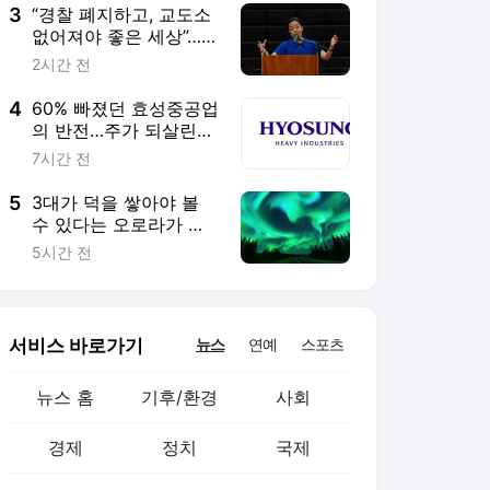
3
“경찰 폐지하고, 교도소
없어져야 좋은 세상”…프
란체스카 홍 과거 발언
2시간 전
도 논란 [이번주인공]
4
60% 빠졌던 효성중공업
의 반전…주가 되살린
‘12조 수주’의 힘 [이주
7시간 전
의 Bull기둥]
5
3대가 덕을 쌓아야 볼
수 있다는 오로라가 연
중 240일 넘게 뜬다는
5시간 전
곳
서비스 바로가기
뉴스
연예
스포츠
뉴스 홈
기후/환경
사회
경제
정치
국제