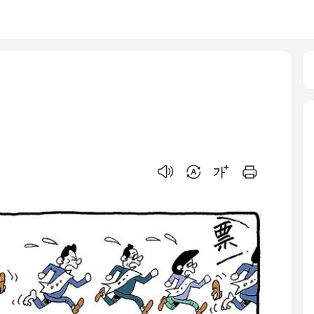
음성으로 듣기
번역 설정
글씨크기 조절하기
인쇄하기