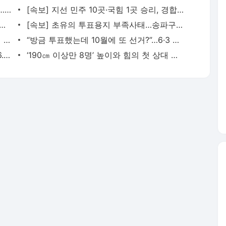
“스페이스X 사려고 삼전닉스 던졌다고?”…외국인 매도폭탄 한 발 더 남았다 - 매일경제
[속보] 지선 민주 10곳·국힘 1곳 승리, 경합 5곳…JTBC 예측조사 - 매일경제
·이재명 상처입은 승리·한동훈 소생”…조갑제 예상 선거 결과가 - 매일경제
[속보] 초유의 투표용지 부족사태…송파구서 100여명 대기 - 매일경제
5천만원이 1년만에 1.5억원 됐다…코스피 새역사에 이재명 대통령도 ‘활짝’ - 매일경제
“방금 투표했는데 10월에 또 선거?”…6·3 지선 이후 남은 정치일정 - 매일경제
[속보] 서울시장 정원오 51.4%·오세훈 46.0%…방송3사 출구조사 - 매일경제
‘190㎝ 이상만 8명’ 높이와 힘의 첫 상대 체코…홍명보호, ‘속도와 기술’ 빛나야 할 때 [김영