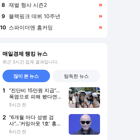
8
재벌 형사 시즌2
,신규
9
블랙핑크 데뷔 10주년
,신규
10
스파이더맨 홈커밍
,신규
매일경제 랭킹 뉴스
최근 3시간 집계 결과입니다.
많이 본 뉴스
탐독한 뉴스
1
“진단비 15만원 지급”…
폭염으로 피해 봤다면
보험이 보장한다는데
5시간 전
2
“6개월 마다 성병 검
사”…‘커밍아웃 1호’ 홍석
천, HIV·에이즈 예방 중
6시간 전
요성 강조