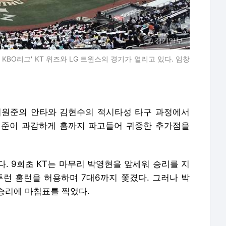
nk KBO리그' KT 위즈와 LG 트윈스의 경기가 열리고 있다. 임창
후 최원준의 안타와 김현수의 적시타성 타구 과정에서
원준이 과감하게 홈까지 파고들어 귀중한 추가점을
. 9회초 KT는 마무리 박영현을 앞세워 승리를 지
투런 홈런을 허용하며 7대6까지 쫓겼다. 그러나 박
승리에 마침표를 찍었다.