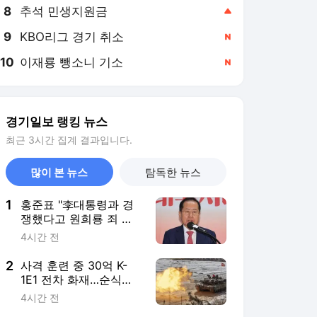
8
추석 민생지원금
,상승
9
KBO리그 경기 취소
,신규
10
이재룡 뺑소니 기소
,신규
경기일보 랭킹 뉴스
최근 3시간 집계 결과입니다.
많이 본 뉴스
탐독한 뉴스
1
홍준표 "李대통령과 경
쟁했다고 원희룡 죄 뒤
집어씌워"
4시간 전
2
사격 훈련 중 30억 K-
1E1 전차 화재…순식간
에 '전소 수준'
4시간 전