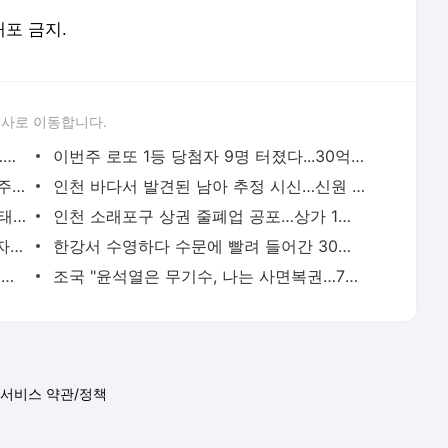
배포 금지.
론사로 이동합니다.
[영상] 폭염도 잊은 펜타포트 마지막 날…송도는 ‘청춘의 떼창’으로 물들었다 [2026 인천펜타포
이번주 로또 1등 당첨자 9명 터졌다...30억원 나온 명당은 어디
"매미급 위력" 13호 태풍 '돌핀' 북상…내주 폭염 향방 가른다
인천 바다서 발견된 남아 추정 시신…신원 확인 난항
제13호 태풍 ‘돌핀’ 최고등급 북상…폭염·태풍 이중고 ‘비상’
인천 소래포구 상권 줄폐업 공포…상가 1층 절반 ‘텅텅’ [현장, 그곳＆]
“3억8천여만원 체납”…광주시, 고액체납자 가택수색해 현장 징수
한강서 수영하다 수문에 빨려 들어간 30대...20분 만에 심정지 상태로 구조
“떼인 돈 다 받았습니다”…이천 건설현장 일용직 116명 체불임금 싹 다 받아줬다
조국 "윤석열은 무기수, 나는 사면복권…7년 만에 운명 엇갈려"
서비스 약관/정책