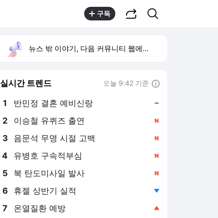
공유하기
검색
구독
뉴스 밖 이야기, 다음 커뮤니티 웹에서 보기
실시간 트렌드
오늘 9:42 기준
툴팁보기
1
반민정 결혼 예비신랑
,유지
2
이승철 유퀴즈 출연
,신규
3
음문석 무명 시절 고백
,신규
4
유병호 구속적부심
,신규
5
북 탄도미사일 발사
,신규
6
휴젤 상반기 실적
,하락
7
온열질환 예방
,상승