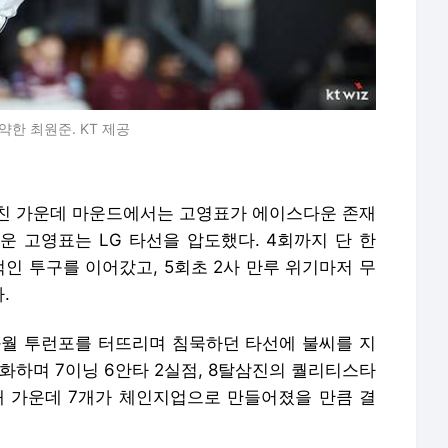
약한 최원준. KT 제공
친 가운데 마운드에서는 고영표가 에이스다운 존재
운 고영표는 LG 타선을 압도했다. 4회까지 단 한
인 투구를 이어갔고, 5회초 2사 만루 위기마저 무
.
 좌월 투런포를 터뜨리며 침묵하던 타선에 불씨를 지
화하며 7이닝 6안타 2실점, 8탈삼진의 퀄리티스타
8개 가운데 7개가 체인지업으로 만들어졌을 만큼 결