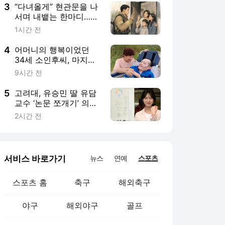
3
“다녀올게” 현관문을 나
서며 내뱉는 한마디…같
은 제복을 입는 1천여 명
1시간 전
의 경기 소방가족
4
어머니의 행복이었던
34세 소인후씨, 마지막
순간 4명에 새 생명 ‘선
9시간 전
물’
5
고려대, 유승민 딸 유담
교수 ‘논문 쪼개기’ 의혹
“연구부정 아니다” 결론
2시간 전
서비스 바로가기
뉴스
연예
스포츠
스포츠 홈
축구
해외축구
야구
해외야구
골프