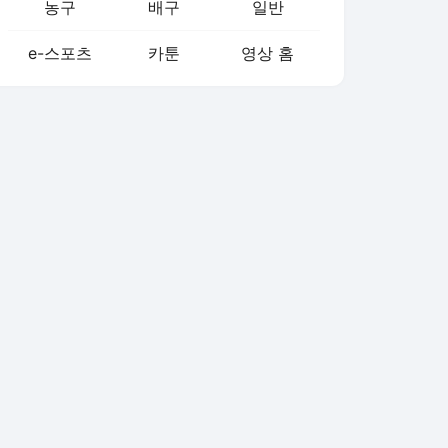
농구
배구
일반
e-스포츠
카툰
영상 홈