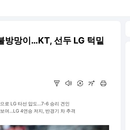
방망이…KT, 선두 LG 턱밑
요약보기
음성으로 듣기
번역 설정
글씨크기 조절하기
인쇄하기
으로 LG 타선 압도…7-6 승리 견인
보여…LG 4연승 저지, 반경기 차 추격