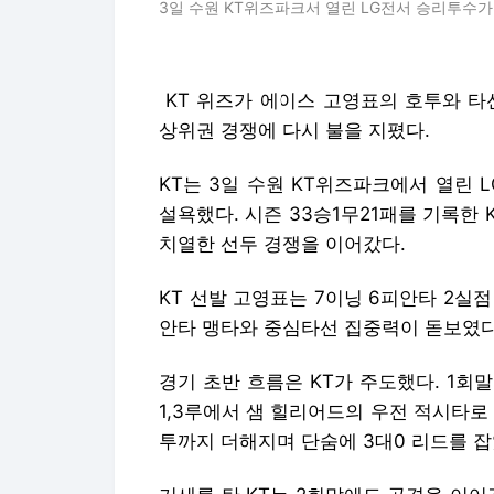
3일 수원 KT위즈파크서 열린 LG전서 승리투수가 
KT 위즈가 에이스 고영표의 호투와 타
상위권 경쟁에 다시 불을 지폈다.
KT는 3일 수원 KT위즈파크에서 열린 
설욕했다. 시즌 33승1무21패를 기록한 K
치열한 선두 경쟁을 이어갔다.
KT 선발 고영표는 7이닝 6피안타 2실
안타 맹타와 중심타선 집중력이 돋보였다
경기 초반 흐름은 KT가 주도했다. 1회
1,3루에서 샘 힐리어드의 우전 적시타로
투까지 더해지며 단숨에 3대0 리드를 잡